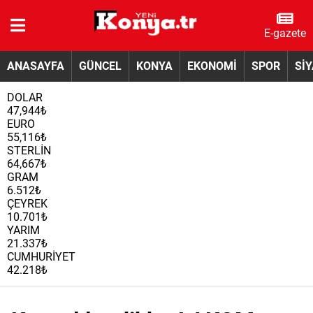
E-gazete
ANASAYFA
GÜNCEL
KONYA
EKONOMİ
SPOR
Sİ
DOLAR
47,944₺
EURO
55,116₺
STERLİN
64,667₺
GRAM
6.512₺
ÇEYREK
10.701₺
YARIM
21.337₺
CUMHURİYET
42.218₺