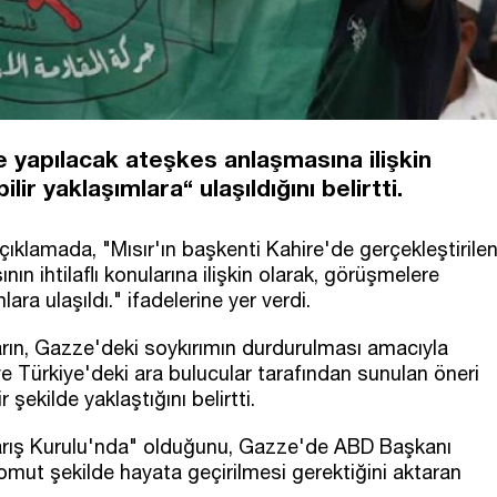
e yapılacak ateşkes anlaşmasına ilişkin
lir yaklaşımlara“ ulaşıldığını belirtti.
lamada, "Mısır'ın başkenti Kahire'de gerçekleştirile
n ihtilaflı konularına ilişkin olarak, görüşmelere
lara ulaşıldı." ifadelerine yer verdi.
ların, Gazze'deki soykırımın durdurulması amacıyla
 ve Türkiye'deki ara bulucular tarafından sunulan öneri
şekilde yaklaştığını belirtti.
Barış Kurulu'nda" olduğunu, Gazze'de ABD Başkanı
omut şekilde hayata geçirilmesi gerektiğini aktaran