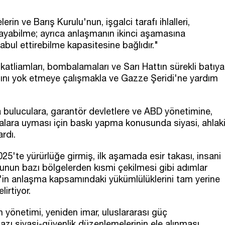
rin ve Barış Kurulu'nun, işgalci tarafı ihlalleri,
ayabilme; ayrıca anlaşmanın ikinci aşamasına
kabul ettirebilme kapasitesine bağlıdır."
ük katliamları, bombalamaları ve Sarı Hattın sürekli batıya
nı yok etmeye çalışmakla ve Gazze Şeridi'ne yardım
ara buluculara, garantör devletlere ve ABD yönetimine,
malara uyması için baskı yapma konusunda siyasi, ahlak
rdı.
'te yürürlüğe girmiş, ilk aşamada esir takası, insani
dusunun bazı bölgelerden kısmi çekilmesi gibi adımlar
rail'in anlaşma kapsamındaki yükümlülüklerini tam yerine
irtiyor.
yönetimi, yeniden imar, uluslararası güç
 bazı siyasi-güvenlik düzenlemelerinin ele alınması