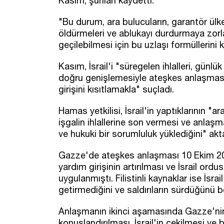
Kasım, şunları kaydetti:
"Bu durum, ara bulucuların, garantör ülkele
öldürmeleri ve ablukayı durdurmaya zorl
geçilebilmesi için bu uzlaşı formüllerini 
Kasım, İsrail'i "süregelen ihlalleri, günl
doğru genişlemesiyle ateşkes anlaşması
girişini kısıtlamakla" suçladı.
Hamas yetkilisi, İsrail'in yaptıklarının "
işgalin ihlallerine son vermesi ve anlaş
ve hukuki bir sorumluluk yüklediğini" akta
Gazze'de ateşkes anlaşması 10 Ekim 2025
yardım girişinin artırılması ve İsrail or
uygulanmıştı. Filistinli kaynaklar ise İs
getirmediğini ve saldırıların sürdüğünü bel
Anlaşmanın ikinci aşamasında Gazze'nin 
konuşlandırılması, İsrail'in çekilmesi ve