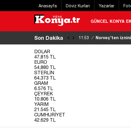
Anasayfa
Döviz Kurları
Yazarlar
Fot
GÜNCEL
KONYA
E
Son Dakika
Norveç’ten iznini
11:53
/
kaybetti
|
DOLAR
47,815 TL
EURO
54,880 TL
STERLİN
64,373 TL
GRAM
6.576 TL
ÇEYREK
10.806 TL
YARIM
21.545 TL
CUMHURİYET
42.629 TL