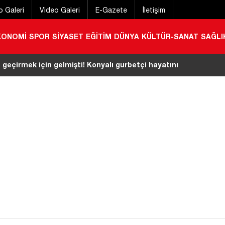
o Galeri
Video Galeri
E-Gazete
İletişim
KONOMİ
SPOR
SİYASET
EĞİTİM
DÜNYA
KÜLTÜR-SANAT
SAĞLI
 geçirmek için gelmişti! Konyalı gurbetçi hayatını