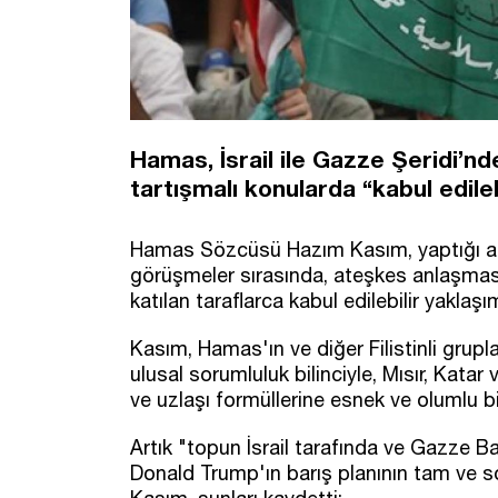
Hamas, İsrail ile Gazze Şeridi’nd
tartışmalı konularda “kabul edilebi
Hamas Sözcüsü Hazım Kasım, yaptığı açık
görüşmeler sırasında, ateşkes anlaşmasını
katılan taraflarca kabul edilebilir yaklaşım
Kasım, Hamas'ın ve diğer Filistinli grup
ulusal sorumluluk bilinciyle, Mısır, Katar
ve uzlaşı formüllerine esnek ve olumlu bir 
Artık "topun İsrail tarafında ve Gazze 
Donald Trump'ın barış planının tam ve s