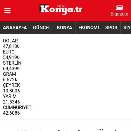
E-gazete
ANASAYFA
GÜNCEL
KONYA
EKONOMİ
SPOR
Sİ
DOLAR
47,818₺
EURO
54,919₺
STERLİN
64,439₺
GRAM
6.572₺
ÇEYREK
10.800₺
YARIM
21.534₺
CUMHURİYET
42.608₺