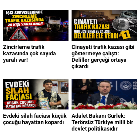
Zincirleme trafik
Cinayeti trafik kazası gibi
kazasında çok sayıda
göstermeye çalıştı:
yaralı var!
Deliller gerçeği ortaya
çıkardı
Evdeki silah faciası küçük
Adalet Bakanı Gürlek:
çocuğu hayattan kopardı
Terörsüz Türkiye milli bir
devlet politikasıdır