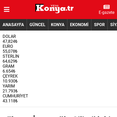
E-gazete
ANASAYFA
GÜNCEL
KONYA
EKONOMİ
SPOR
Sİ
DOLAR
47,824₺
EURO
55,078₺
STERLİN
64,629₺
GRAM
6.654₺
ÇEYREK
10.930₺
YARIM
21.793₺
CUMHURİYET
43.118₺