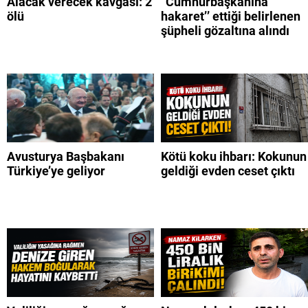
Alacak verecek kavgası: 2
“Cumhurbaşkanına
ölü
hakaret’’ ettiği belirlenen
şüpheli gözaltına alındı
Avusturya Başbakanı
Kötü koku ihbarı: Kokunun
Türkiye’ye geliyor
geldiği evden ceset çıktı