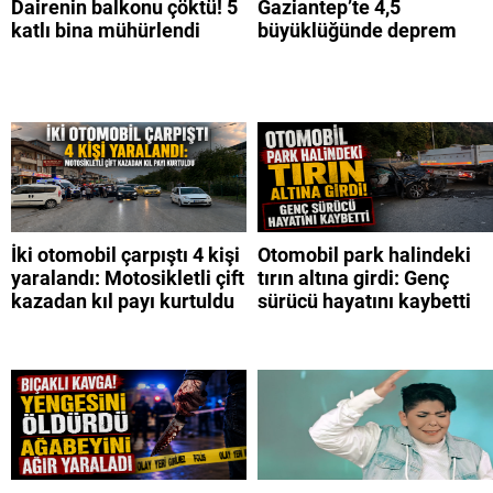
Dairenin balkonu çöktü! 5
Gaziantep’te 4,5
katlı bina mühürlendi
büyüklüğünde deprem
İki otomobil çarpıştı 4 kişi
Otomobil park halindeki
yaralandı: Motosikletli çift
tırın altına girdi: Genç
kazadan kıl payı kurtuldu
sürücü hayatını kaybetti