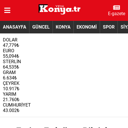
E-gazete
ANASAYFA
GÜNCEL
KONYA
EKONOMİ
SPOR
Sİ
DOLAR
47,779₺
EURO
55,094₺
STERLİN
64,535₺
GRAM
6.634₺
ÇEYREK
10.917₺
YARIM
21.760₺
CUMHURİYET
43.002₺