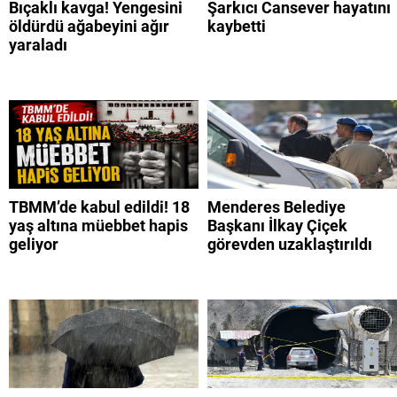
Bıçaklı kavga! Yengesini
Şarkıcı Cansever hayatını
öldürdü ağabeyini ağır
kaybetti
yaraladı
TBMM’de kabul edildi! 18
Menderes Belediye
yaş altına müebbet hapis
Başkanı İlkay Çiçek
geliyor
görevden uzaklaştırıldı