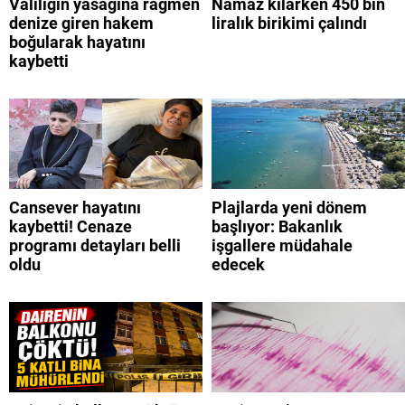
Valiliğin yasağına rağmen
Namaz kılarken 450 bin
denize giren hakem
liralık birikimi çalındı
boğularak hayatını
kaybetti
Cansever hayatını
Plajlarda yeni dönem
kaybetti! Cenaze
başlıyor: Bakanlık
programı detayları belli
işgallere müdahale
oldu
edecek