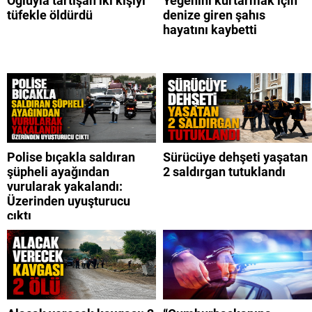
Oğluyla tartışan iki kişiyi
Yeğenini kurtarmak için
tüfekle öldürdü
denize giren şahıs
hayatını kaybetti
Polise bıçakla saldıran
Sürücüye dehşeti yaşatan
şüpheli ayağından
2 saldırgan tutuklandı
vurularak yakalandı:
Üzerinden uyuşturucu
çıktı