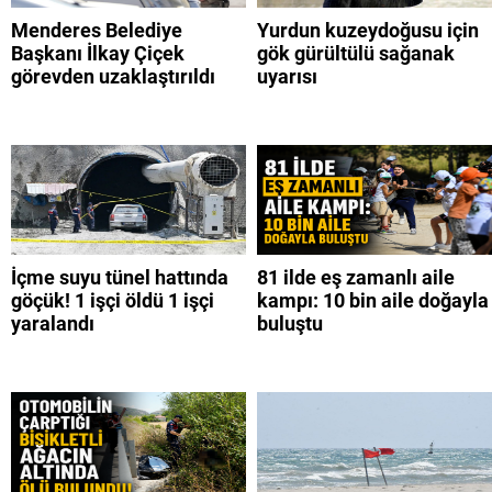
Menderes Belediye
Yurdun kuzeydoğusu için
Başkanı İlkay Çiçek
gök gürültülü sağanak
görevden uzaklaştırıldı
uyarısı
İçme suyu tünel hattında
81 ilde eş zamanlı aile
göçük! 1 işçi öldü 1 işçi
kampı: 10 bin aile doğayla
yaralandı
buluştu