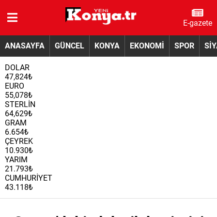
E-gazete
ANASAYFA
GÜNCEL
KONYA
EKONOMİ
SPOR
Sİ
DOLAR
47,824₺
EURO
55,078₺
STERLİN
64,629₺
GRAM
6.654₺
ÇEYREK
10.930₺
YARIM
21.793₺
CUMHURİYET
43.118₺