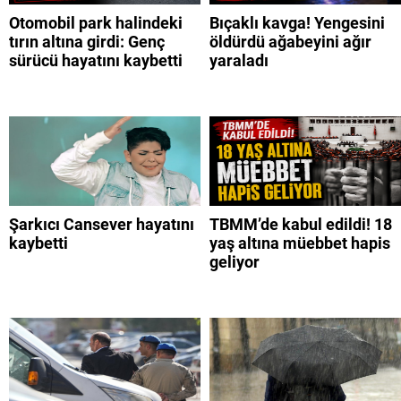
Otomobil park halindeki
Bıçaklı kavga! Yengesini
tırın altına girdi: Genç
öldürdü ağabeyini ağır
sürücü hayatını kaybetti
yaraladı
Şarkıcı Cansever hayatını
TBMM’de kabul edildi! 18
kaybetti
yaş altına müebbet hapis
geliyor