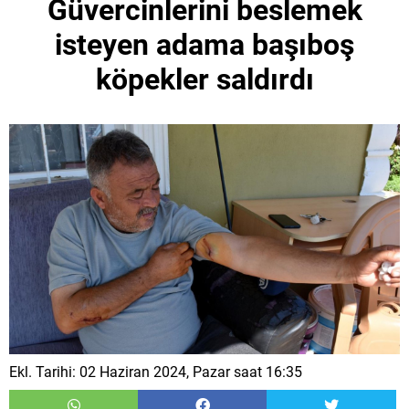
Güvercinlerini beslemek
isteyen adama başıboş
köpekler saldırdı
Ekl. Tarihi: 02 Haziran 2024, Pazar saat 16:35