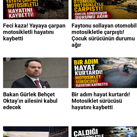
Feci kaza! Yayaya çarpan
Faytonu sollayan otomobil
motosikletli hayatını
motosikletle çarpıştı!
kaybetti
Çocuk sürücünün durumu
ağır
Bakan Gürlek Behçet
Bir adım hayat kurtardı!
Oktay’ın ailesini kabul
Motosiklet sürücüsü
edecek
hayatını kaybetti