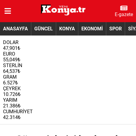
E-gazete
ANASAYFA
GÜNCEL
KONYA
EKONOMİ
SPOR
Sİ
DOLAR
47,901₺
EURO
55,049₺
STERLİN
64,537₺
GRAM
6.527₺
ÇEYREK
10.726₺
YARIM
21.386₺
CUMHURİYET
42.314₺