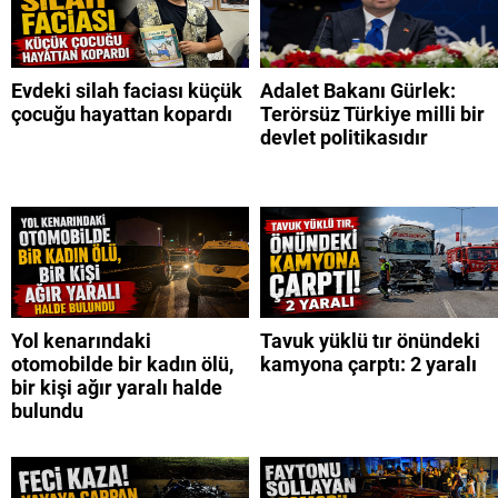
Evdeki silah faciası küçük
Adalet Bakanı Gürlek:
çocuğu hayattan kopardı
Terörsüz Türkiye milli bir
devlet politikasıdır
Yol kenarındaki
Tavuk yüklü tır önündeki
otomobilde bir kadın ölü,
kamyona çarptı: 2 yaralı
bir kişi ağır yaralı halde
bulundu