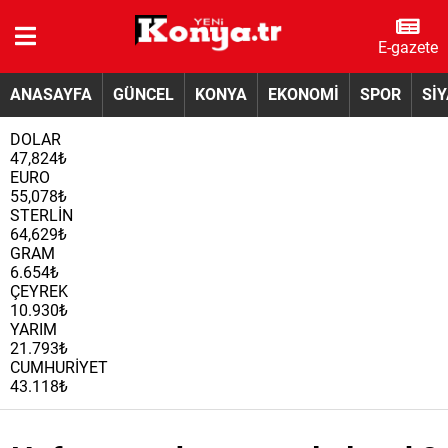
E-gazete
ANASAYFA
GÜNCEL
KONYA
EKONOMİ
SPOR
Sİ
DOLAR
47,824₺
EURO
55,078₺
STERLİN
64,629₺
GRAM
6.654₺
ÇEYREK
10.930₺
YARIM
21.793₺
CUMHURİYET
43.118₺