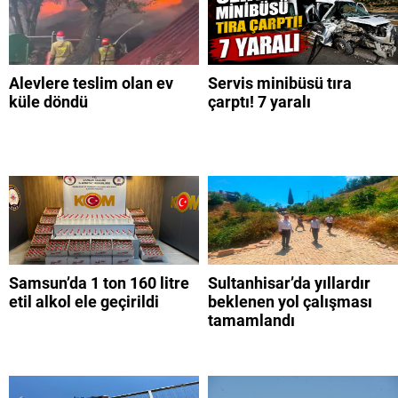
Alevlere teslim olan ev
Servis minibüsü tıra
küle döndü
çarptı! 7 yaralı
Samsun’da 1 ton 160 litre
Sultanhisar’da yıllardır
etil alkol ele geçirildi
beklenen yol çalışması
tamamlandı