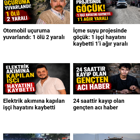
Otomobil uçuruma
İçme suyu projesinde
yuvarlandı: 1 ölü 2 yaralı
göçük: 1 işçi hayatını
kaybetti 1’i ağır yaralı
Elektrik akımına kapılan
24 saattir kayıp olan
işçi hayatını kaybetti
gençten acı haber