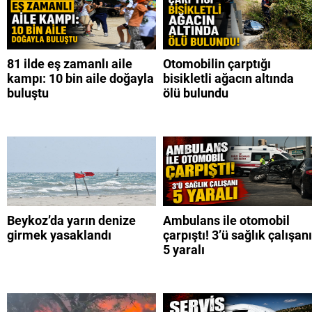
81 ilde eş zamanlı aile
Otomobilin çarptığı
kampı: 10 bin aile doğayla
bisikletli ağacın altında
buluştu
ölü bulundu
Beykoz’da yarın denize
Ambulans ile otomobil
girmek yasaklandı
çarpıştı! 3’ü sağlık çalışanı
5 yaralı