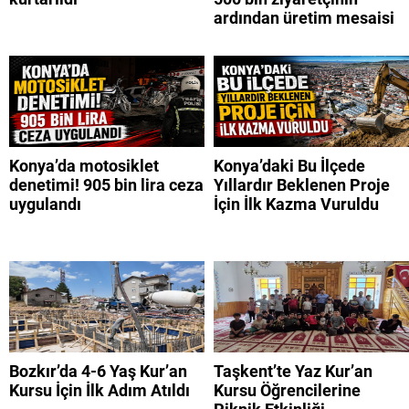
ardından üretim mesaisi
Konya’da motosiklet
Konya’daki Bu İlçede
denetimi! 905 bin lira ceza
Yıllardır Beklenen Proje
uygulandı
İçin İlk Kazma Vuruldu
Bozkır’da 4-6 Yaş Kur’an
Taşkent’te Yaz Kur’an
Kursu İçin İlk Adım Atıldı
Kursu Öğrencilerine