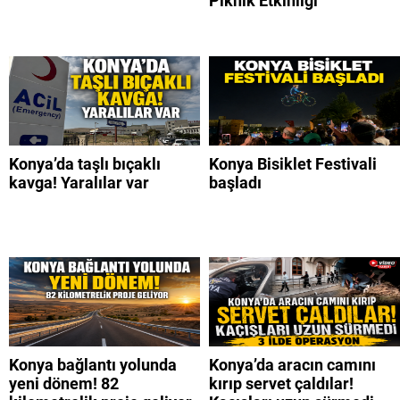
Piknik Etkinliği
Konya’da taşlı bıçaklı
Konya Bisiklet Festivali
kavga! Yaralılar var
başladı
Konya bağlantı yolunda
Konya’da aracın camını
yeni dönem! 82
kırıp servet çaldılar!