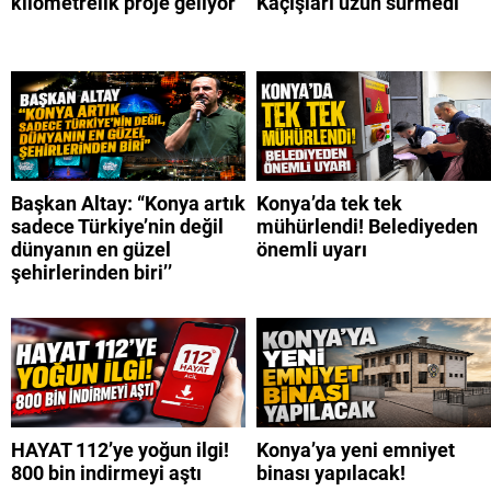
kilometrelik proje geliyor
Kaçışları uzun sürmedi
Başkan Altay: “Konya artık
Konya’da tek tek
sadece Türkiye’nin değil
mühürlendi! Belediyeden
dünyanın en güzel
önemli uyarı
şehirlerinden biri’’
HAYAT 112’ye yoğun ilgi!
Konya’ya yeni emniyet
800 bin indirmeyi aştı
binası yapılacak!