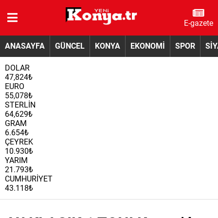
E-gazete
ANASAYFA
GÜNCEL
KONYA
EKONOMİ
SPOR
Sİ
DOLAR
47,824₺
EURO
55,078₺
STERLİN
64,629₺
GRAM
6.654₺
ÇEYREK
10.930₺
YARIM
21.793₺
CUMHURİYET
43.118₺