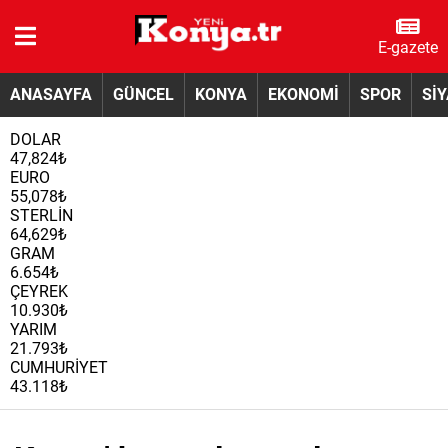
E-gazete
ANASAYFA
GÜNCEL
KONYA
EKONOMİ
SPOR
Sİ
DOLAR
47,824₺
EURO
55,078₺
STERLİN
64,629₺
GRAM
6.654₺
ÇEYREK
10.930₺
YARIM
21.793₺
CUMHURİYET
43.118₺