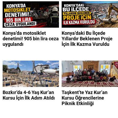
Konya’da motosiklet
Konya’daki Bu İlçede
denetimi! 905 bin lira ceza
Yıllardır Beklenen Proje
uygulandı
İçin İlk Kazma Vuruldu
Bozkır’da 4-6 Yaş Kur’an
Taşkent’te Yaz Kur’an
Kursu İçin İlk Adım Atıldı
Kursu Öğrencilerine
Piknik Etkinliği