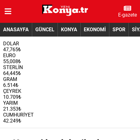
E-gazete
ANASAYFA
GÜNCEL
KONYA
EKONOMİ
SPOR
Sİ
DOLAR
47,765₺
EURO
55,008₺
STERLİN
64,445₺
GRAM
6.514₺
ÇEYREK
10.709₺
YARIM
21.353₺
CUMHURİYET
42.249₺