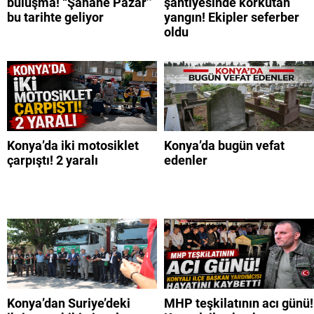
buluşma! “Şahane Pazar’’
şantiyesinde korkutan
bu tarihte geliyor
yangın! Ekipler seferber
oldu
Konya’da iki motosiklet
Konya’da bugün vefat
çarpıştı! 2 yaralı
edenler
Konya’dan Suriye’deki
MHP teşkilatının acı günü!