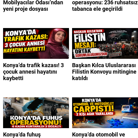
Mobilyacılar Odası’ndan
operasyonu: 236 ruhsatsız
yeni proje dosyası
tabanca ele geçirildi
Konya’da trafik kazası! 3
Başkan Kılca Uluslararası
çocuk annesi hayatını
Filistin Konvoyu mitingine
kaybetti
katıldı
Konya’da fuhuş
Konya’da otomobil ve