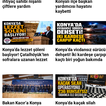
ihtiyaç sahibi nişanlı
Konyalı ilçe başkan
çiftlere yardım
yardımcısı hayatını
kaybetti
Konya’da lezzet şöleni
Konya’da vicdansız sürücü
başlıyor! Çatalhöyük’ten
dehşeti! İki kardeşe çarpıp
sofralara uzanan lezzet
kaçtı biri yoğun bakımda
Bakan Kacır’a Konya
Konya’da kaçak silah