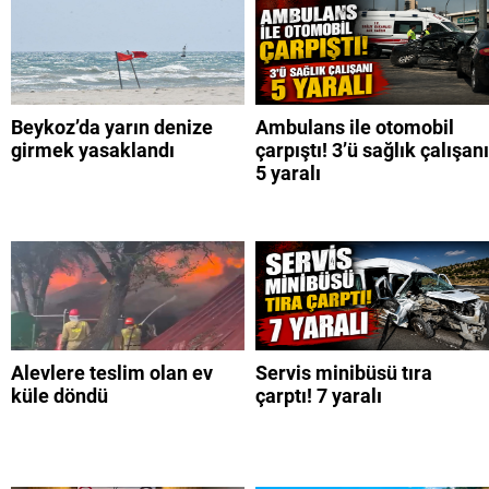
Beykoz’da yarın denize
Ambulans ile otomobil
girmek yasaklandı
çarpıştı! 3’ü sağlık çalışanı
5 yaralı
Alevlere teslim olan ev
Servis minibüsü tıra
küle döndü
çarptı! 7 yaralı