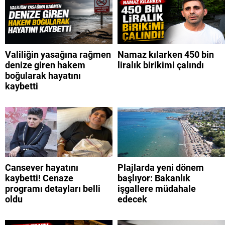
Valiliğin yasağına rağmen
Namaz kılarken 450 bin
denize giren hakem
liralık birikimi çalındı
boğularak hayatını
kaybetti
Cansever hayatını
Plajlarda yeni dönem
kaybetti! Cenaze
başlıyor: Bakanlık
programı detayları belli
işgallere müdahale
oldu
edecek