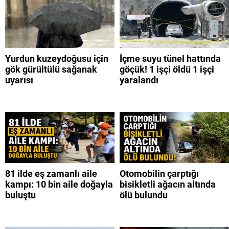
Yurdun kuzeydoğusu için
İçme suyu tünel hattında
gök gürültülü sağanak
göçük! 1 işçi öldü 1 işçi
uyarısı
yaralandı
81 ilde eş zamanlı aile
Otomobilin çarptığı
kampı: 10 bin aile doğayla
bisikletli ağacın altında
buluştu
ölü bulundu