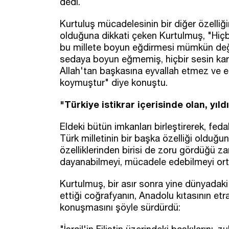
dedi.
Kurtuluş mücadelesinin bir diğer özelliğ
olduğuna dikkati çeken Kurtulmuş, "Hiçb
bu millete boyun eğdirmesi mümkün değil
sedaya boyun eğmemiş, hiçbir sesin karş
Allah'tan başkasına eyvallah etmez ve 
koymuştur" diye konuştu.
"Türkiye istikrar içerisinde olan, yıld
Eldeki bütün imkanları birleştirerek, fed
Türk milletinin bir başka özelliği olduğu
özelliklerinden birisi de zoru gördüğü z
dayanabilmeyi, mücadele edebilmeyi ort
Kurtulmuş, bir asır sonra yine dünyadak
ettiği coğrafyanın, Anadolu kıtasının et
konuşmasını şöyle sürdürdü: