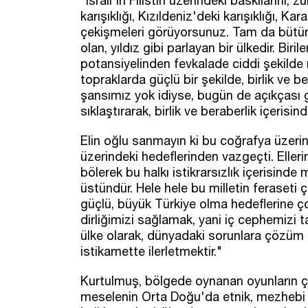
"İsrail'in Filistin üzerindeki baskılarını,
karışıklığı, Kızıldeniz'deki karışıklığı, Ka
çekişmeleri görüyorsunuz. Tam da bütün 
olan, yıldız gibi parlayan bir ülkedir. Bi
potansiyelinden fevkalade ciddi şekilde 
topraklarda güçlü bir şekilde, birlik ve 
şansımız yok idiyse, bugün de açıkçası g
sıklaştırarak, birlik ve beraberlik içeri
Elin oğlu sanmayın ki bu coğrafya üzeri
üzerindeki hedeflerinden vazgeçti. Eller
bölerek bu halkı istikrarsızlık içerisinde
üstündür. Hele hele bu milletin feraset
güçlü, büyük Türkiye olma hedeflerine ço
dirliğimizi sağlamak, yani iç cephemizi 
ülke olarak, dünyadaki sorunlara çözüm
istikamette ilerletmektir."
Kurtulmuş, bölgede oynanan oyunların çeşi
meselenin Orta Doğu'da etnik, mezhebi 