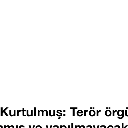
urtulmuş: Terör örgü
amış ve yapılmayacak