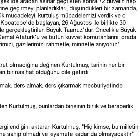
 şekilde aradan asırlar geçtikten sonra 72 düvelin hep
rine geçirmeyi planladıkları, düşündükleri bir zamanda,
üyük mücadeleyi, kurtuluş mücadelemizi verdik ve o
e Kocatepe'de başlayan, 26 Ağustos ile birlikte 30
e gerçekleştirilen Büyük Taarruz'dur. Öncelikle Büyük
emal Atatürk'ü ve bütün kuvvet komutanlarını, orada
imizi, gazilerimizi rahmetle, minnetle anıyoruz"
aret olmadığına değinen Kurtulmuş, tarihin her bir
an bir nasihat olduğunu dile getirdi.
almak, ders almak, ders çıkarmak mecburiyetinde
en Kurtulmuş, bunlardan birisinin birlik ve beraberlik
rgilendiğini aktaran Kurtulmuş, "Hiç kimse, bu milletin
ne sahip olmadı ve kıyamete kadar da olmayacaktır"