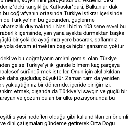
 zulümlerini, soykırımını görüyorsunuz. Akdeniz'deki
radeniz'deki karışıklığı, Kafkaslar'daki, Balkanlar'daki
bu coğrafyanın ortasında Türkiye istikrar içerisinde
rileri de Türkiye'nin bu gücünden, güçlenme
rahatsızlık duymaktadır. Nasıl bizim 103 sene evvel bu
beraberlik içerisinde, yan yana ayakta durmaktan başka
üçlü bir şekilde ayağımızı yere basarak, saflarımızı
sinde yola devam etmekten başka hiçbir şansımız yoktur.
ndeki ve bu coğrafyanın amiral gemisi olan Türkiye
inden gelse Türkiye'yi iki günde bilmem kaç parçaya
 maalesef süründürmek isterler. Onun için akıl akıldan
i çok daha güçlüdür, büyüktür. Zaman tam da yeniden
k yaklaştığımız bir dönemde, içeride birliğimizi,
tahkim etmek, dışarıda da Türkiye'yi saygın ve güçlü bir
 arayan ve çözüm bulan bir ülke pozisyonunda bu
tli siyasi hedefleri olduğu gibi kullandıkları en öneml
ve dini çatışmaları gündeme getirerek Orta Doğu