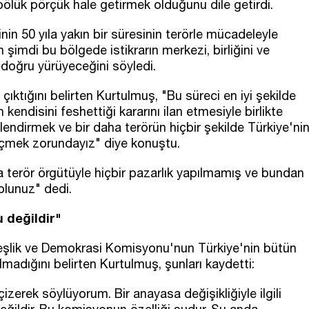
 bölük pörçük hale getirmek olduğunu dile getirdi.
inin 50 yıla yakın bir süresinin terörle mücadeleyle
şimdi bu bölgede istikrarın merkezi, birliğini ve
ye doğru yürüyeceğini söyledi.
 çıktığını belirten Kurtulmuş, "Bu süreci en iyi şekilde
kendisini feshettiği kararını ilan etmesiyle birlikte
lendirmek ve bir daha terörün hiçbir şekilde Türkiye'ni
mek zorundayız" diye konuştu.
a terör örgütüyle hiçbir pazarlık yapılmamış ve bundan
olunuz" dedi.
 değildir"
eşlik ve Demokrasi Komisyonu'nun Türkiye'nin bütün
madığını belirten Kurtulmuş, şunları kaydetti:
izerek söylüyorum. Bir anayasa değişikliğiyle ilgili