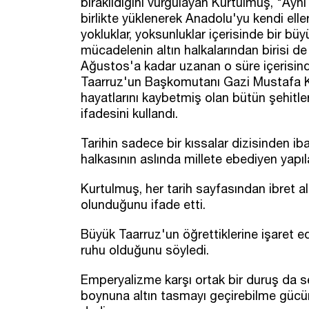
bırakıldığını vurgulayan Kurtulmuş, "Aynı
birlikte yüklenerek Anadolu'yu kendi elle
yokluklar, yoksunluklar içerisinde bir b
mücadelenin altın halkalarından birisi d
Ağustos'a kadar uzanan o süre içerisind
Taarruz'un Başkomutanı Gazi Mustafa K
hayatlarını kaybetmiş olan bütün şehitler
ifadesini kullandı.
Tarihin sadece bir kıssalar dizisinden ib
halkasının aslında millete ebediyen yapıl
Kurtulmuş, her tarih sayfasından ibret 
olunduğunu ifade etti.
Büyük Taarruz'un öğrettiklerine işaret ed
ruhu olduğunu söyledi.
Emperyalizme karşı ortak bir duruş da se
boynuna altın tasmayı geçirebilme gücü