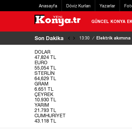
Anasayfa
Döviz Kurları
Yazarlar
Fot
GÜNCEL
KONYA
E
Son Dakika
24 saattir kayıp
12:49
/
DOLAR
47,824 TL
EURO
55,054 TL
STERLİN
64,629 TL
GRAM
6.651 TL
ÇEYREK
10.930 TL
YARIM
21.793 TL
CUMHURİYET
43.118 TL