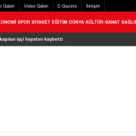
o Galeri
Video Galeri
E-Gazete
İletişim
KONOMİ
SPOR
SİYASET
EĞİTİM
DÜNYA
KÜLTÜR-SANAT
SAĞLI
 olan gençten acı haber
|