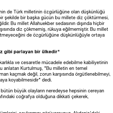
inin de Türk milletinin özgürlüğüne olan düşkünlüğü
ir şekilde bir başka gücün bu millete diz çöktürmesi,
dir. Bu millet Allahuekber sedasının dışında hiçbir
ısında diz çökmemiş, rükuya eğilmemiştir. Bu millet
etmeyeceğini de özgürlüğüne düşkünlüğüyle ortaya
ız gibi parlayan bir ülkedir"
akarlıkla ve cesaretle mücadele edebilme kabiliyetinin
nu anlatan Kurtulmuş, "Bu milletin en temel
aman kaçmak değil, zorun karşısında örgütlenebilmeyi,
aya koyabilmesidir" dedi.
i bütün büyük olayların neredeyse hepsinin cereyan
rafındaki coğrafya olduğuna dikkati çekerek,