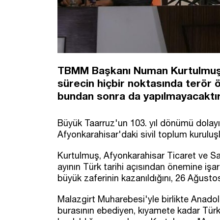
TBMM Başkanı Numan Kurtulmuş, T
sürecin hiçbir noktasında terör 
bundan sonra da yapılmayacaktır
Büyük Taarruz'un 103. yıl dönümü dolay
Afyonkarahisar'daki sivil toplum kuruluşla
Kurtulmuş, Afyonkarahisar Ticaret ve S
ayının Türk tarihi açısından önemine işar
büyük zaferinin kazanıldığını, 26 Ağustos'
Malazgirt Muharebesi'yle birlikte Anadolu
burasının ebediyen, kıyamete kadar Türk