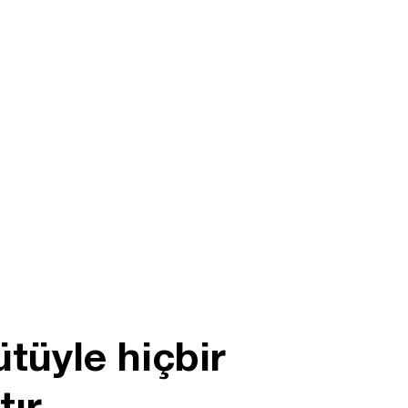
tüyle hiçbir
tır