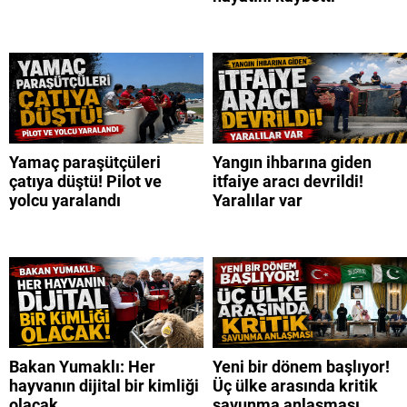
Yamaç paraşütçüleri
Yangın ihbarına giden
çatıya düştü! Pilot ve
itfaiye aracı devrildi!
yolcu yaralandı
Yaralılar var
Bakan Yumaklı: Her
Yeni bir dönem başlıyor!
hayvanın dijital bir kimliği
Üç ülke arasında kritik
olacak
savunma anlaşması