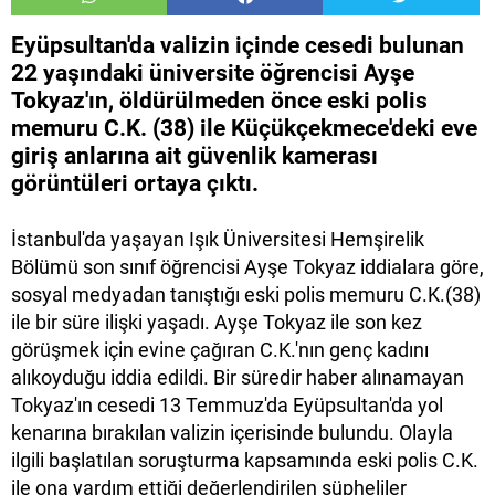
Eyüpsultan'da valizin içinde cesedi bulunan
22 yaşındaki üniversite öğrencisi Ayşe
Tokyaz'ın, öldürülmeden önce eski polis
memuru C.K. (38) ile Küçükçekmece'deki eve
giriş anlarına ait güvenlik kamerası
görüntüleri ortaya çıktı.
İstanbul'da yaşayan Işık Üniversitesi Hemşirelik
Bölümü son sınıf öğrencisi Ayşe Tokyaz iddialara göre,
sosyal medyadan tanıştığı eski polis memuru C.K.(38)
ile bir süre ilişki yaşadı. Ayşe Tokyaz ile son kez
görüşmek için evine çağıran C.K.'nın genç kadını
alıkoyduğu iddia edildi. Bir süredir haber alınamayan
Tokyaz'ın cesedi 13 Temmuz'da Eyüpsultan'da yol
kenarına bırakılan valizin içerisinde bulundu. Olayla
ilgili başlatılan soruşturma kapsamında eski polis C.K.
ile ona yardım ettiği değerlendirilen şüpheliler