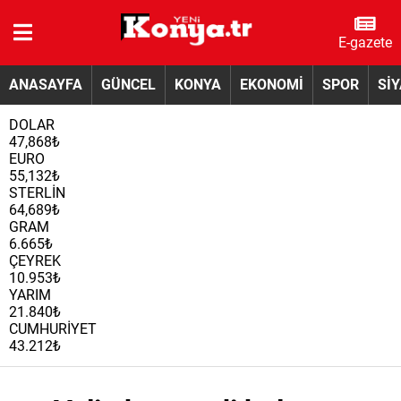
E-gazete
ANASAYFA
GÜNCEL
KONYA
EKONOMİ
SPOR
Sİ
DOLAR
47,868₺
EURO
55,132₺
STERLİN
64,689₺
GRAM
6.665₺
ÇEYREK
10.953₺
YARIM
21.840₺
CUMHURİYET
43.212₺