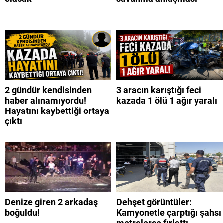
2 gündür kendisinden
3 aracın karıştığı feci
haber alınamıyordu!
kazada 1 ölü 1 ağır yaralı
Hayatını kaybettiği ortaya
çıktı
Denize giren 2 arkadaş
Dehşet görüntüler:
boğuldu!
Kamyonetle çarptığı şahsı
metrelerce fırlattı