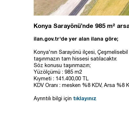
Konya Sarayönü’nde 985 m² arsa i
ilan.gov.tr'de yer alan ilana göre;
Konya'nın Sarayönü ilçesi, Çeşmelisebil M
taşınmazın tam hissesi satılacaktır.
Söz konusu taşınmazın;
Yüzölçümü : 985 m2
Kıymeti : 141.400,00 TL
KDV Oranı : mesken %8 KDV, Arsa %8 
tıklayınız
Ayrıntılı bilgi için