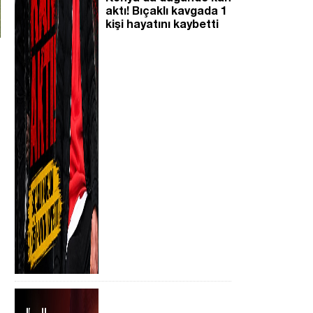
aktı! Bıçaklı kavgada 1
kişi hayatını kaybetti