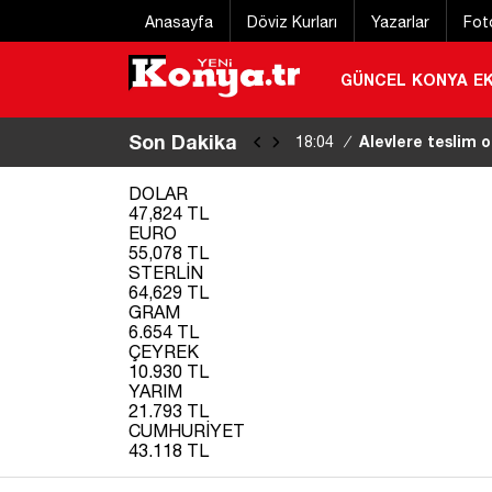
Anasayfa
Döviz Kurları
Yazarlar
Fot
GÜNCEL
KONYA
E
Son Dakika
Alevlere teslim 
18:04
/
DOLAR
47,824 TL
EURO
55,078 TL
STERLİN
64,629 TL
GRAM
6.654 TL
ÇEYREK
10.930 TL
YARIM
21.793 TL
CUMHURİYET
43.118 TL