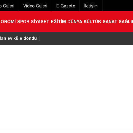
o Galeri
Video Galeri
E-Gazete
İletişim
KONOMİ
SPOR
SİYASET
EĞİTİM
DÜNYA
KÜLTÜR-SANAT
SAĞLI
olan ev küle döndü
|