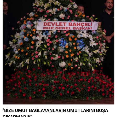
"BİZE UMUT BAĞLAYANLARIN UMUTLARINI BOŞA
ÇIKARMADIK"