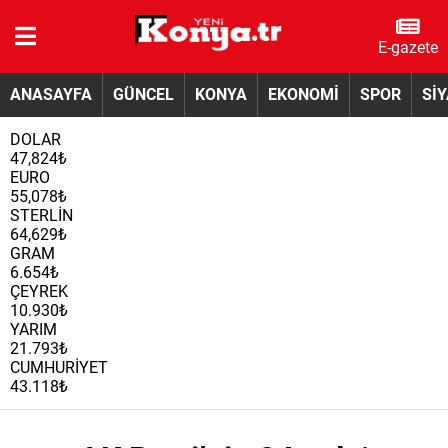
E-gazete
ANASAYFA
GÜNCEL
KONYA
EKONOMİ
SPOR
Sİ
DOLAR
47,824₺
EURO
55,078₺
STERLİN
64,629₺
GRAM
6.654₺
ÇEYREK
10.930₺
YARIM
21.793₺
CUMHURİYET
43.118₺