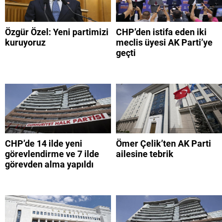
Özgür Özel: Yeni partimizi
CHP’den istifa eden iki
kuruyoruz
meclis üyesi AK Parti’ye
geçti
CHP’de 14 ilde yeni
Ömer Çelik’ten AK Parti
görevlendirme ve 7 ilde
ailesine tebrik
görevden alma yapıldı