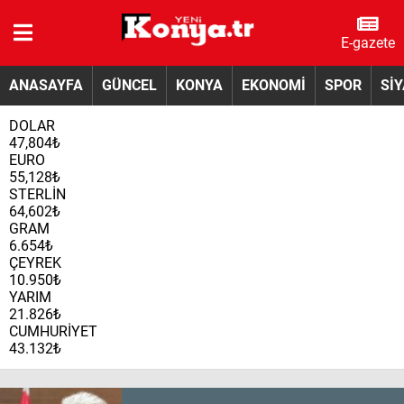
E-gazete
ANASAYFA
GÜNCEL
KONYA
EKONOMİ
SPOR
Sİ
DOLAR
47,804₺
EURO
55,128₺
STERLİN
64,602₺
GRAM
6.654₺
ÇEYREK
10.950₺
YARIM
21.826₺
CUMHURİYET
43.132₺