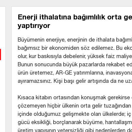
Enerji ithalatına bağımlılık orta g
yaptırıyor
Büyümenin enerjiye, enerjinin de ithalata bağı
bağımsız bir ekonomiden söz edilemez. Bu eko
olur, kur baskısıyla debelenir, yüksek faiz mal
Bunun sonucunda büyük pazarlarda rekabet ede
ürün üretemez, AR-GE yatırımlarına, inavasyona
ayıramazsınız. Kişi başı gelir artışında da ne uza
Kısaca kitabın ortasından konuşmak gerekirse en
çözemeyen hiçbir ülkenin orta gelir tuzağında
içinde olduğumuz gelişmekte olan ülkelerde; iç tas
gücü eksikliği, borçlanarak büyüme, hantallaşmı
üretim yapısının yetersizliği gibi nedenlerden d