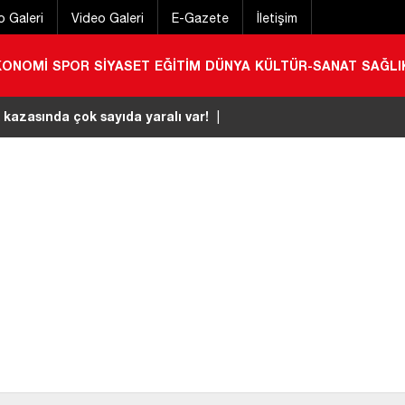
o Galeri
Video Galeri
E-Gazete
İletişim
KONOMİ
SPOR
SİYASET
EĞİTİM
DÜNYA
KÜLTÜR-SANAT
SAĞLI
 kazasında çok sayıda yaralı var!
|