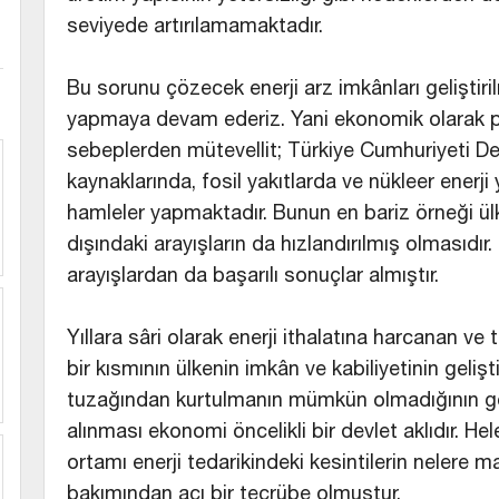
seviyede artırılamamaktadır.
Bu sorunu çözecek enerji arz imkânları geliştir
yapmaya devam ederiz. Yani ekonomik olarak pa
sebeplerden mütevellit; Türkiye Cumhuriyeti Devle
kaynaklarında, fosil yakıtlarda ve nükleer enerji 
hamleler yapmaktadır. Bunun en bariz örneği ülk
dışındaki arayışların da hızlandırılmış olmasıdır.
arayışlardan da başarılı sonuçlar almıştır.
Yıllara sâri olarak enerji ithalatına harcanan ve 
bir kısmının ülkenin imkân ve kabiliyetinin geliş
tuzağından kurtulmanın mümkün olmadığının g
alınması ekonomi öncelikli bir devlet aklıdır. 
ortamı enerji tedarikindeki kesintilerin nelere 
bakımından acı bir tecrübe olmuştur.