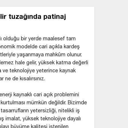
elir tuzağında patinaj
mlı olduğu bir yerde maalesef tam
nomik modelde cari açıkla kardeş
iyetleriyle yaşanmaya mahkûm olunur.
mez hale gelir, yüksek katma değerli
 ve teknolojiye yeterince kaynak
r ne de kısalırsınız.
erji kaynaklı cari açık problemini
n kurtulması mümkün değildir. Bizimde
arrufların yetersizliği, nitelikli iş
ş imalat, yüksek teknolojiye dayalı
olayı büyüme kalitesi istenilen