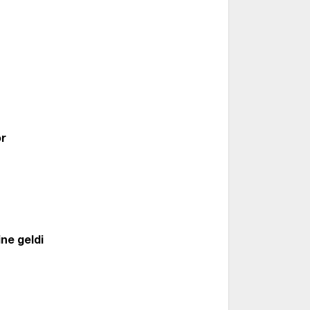
yor
or
ine geldi