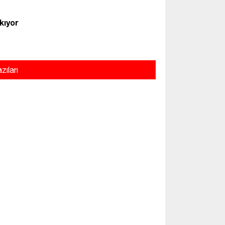
kıyor
zıları