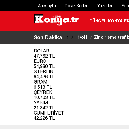
Anasayfa
Döviz Kurları
Yazarlar
Fot
GÜNCEL
KONYA
E
Son Dakika
Zincirleme trafik
14:41
/
DOLAR
47,762 TL
EURO
54,980 TL
STERLİN
64,426 TL
GRAM
6.513 TL
ÇEYREK
10.703 TL
YARIM
21.342 TL
CUMHURİYET
42.226 TL