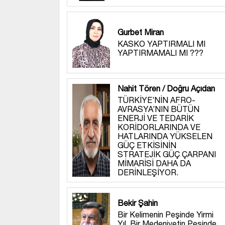
Gurbet Miran
KASKO YAPTIRMALI MI
YAPTIRMAMALI MI ???
Nahit Tören / Doğru Açıdan
TÜRKİYE’NİN AFRO-
AVRASYA’NIN BÜTÜN
ENERJİ VE TEDARİK
KORİDORLARINDA VE
HATLARINDA YÜKSELEN
GÜÇ ETKİSİNİN
STRATEJİK GÜÇ ÇARPANI
MİMARİSİ DAHA DA
DERİNLEŞİYOR.
Bekir Şahin
Bir Kelimenin Peşinde Yirmi
Yıl, Bir Medeniyetin Peşinde