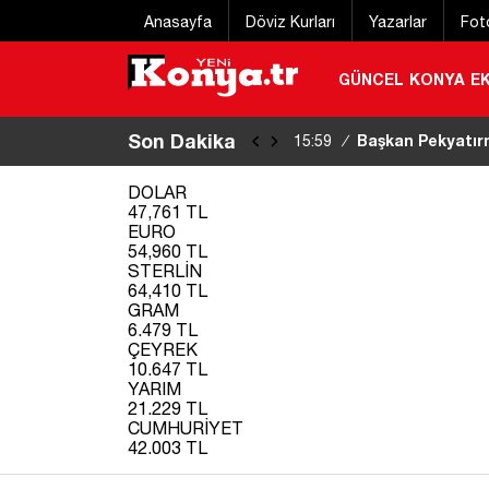
Anasayfa
Döviz Kurları
Yazarlar
Fot
GÜNCEL
KONYA
E
Son Dakika
Başkan Altay Gen
15:23
/
|
DOLAR
47,761 TL
EURO
54,960 TL
STERLİN
64,410 TL
GRAM
6.479 TL
ÇEYREK
10.647 TL
YARIM
21.229 TL
CUMHURİYET
42.003 TL