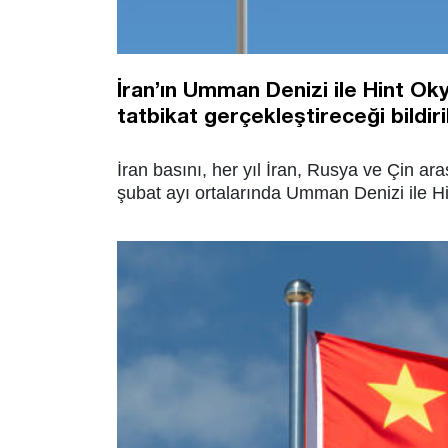
İran’ın Umman Denizi ile Hint Ok
tatbikat gerçekleştireceği bildiril
İran basını, her yıl İran, Rusya ve Çin ar
şubat ayı ortalarında Umman Denizi ile 