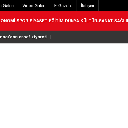
o Galeri
Video Galeri
E-Gazete
İletişim
KONOMİ
SPOR
SİYASET
EĞİTİM
DÜNYA
KÜLTÜR-SANAT
SAĞLI
ç KOMEK’te öğrencilerin heyecanına ortak oldu!