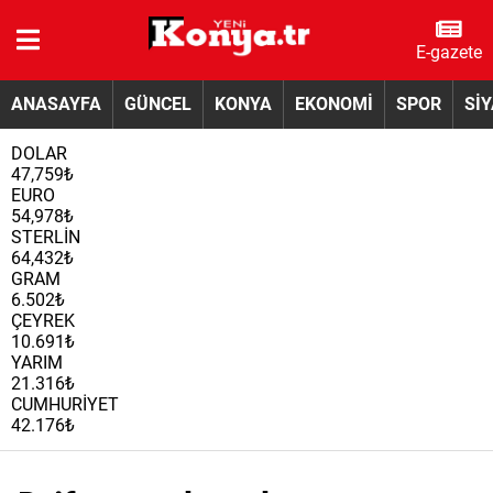
E-gazete
ANASAYFA
GÜNCEL
KONYA
EKONOMİ
SPOR
Sİ
DOLAR
47,759₺
EURO
54,978₺
STERLİN
64,432₺
GRAM
6.502₺
ÇEYREK
10.691₺
YARIM
21.316₺
CUMHURİYET
42.176₺