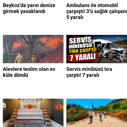
Beykoz’da yarın denize
Ambulans ile otomobil
girmek yasaklandı
çarpıştı! 3’ü sağlık çalışanı
5 yaralı
Alevlere teslim olan ev
Servis minibüsü tıra
küle döndü
çarptı! 7 yaralı