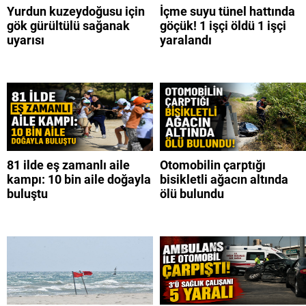
Yurdun kuzeydoğusu için
İçme suyu tünel hattında
gök gürültülü sağanak
göçük! 1 işçi öldü 1 işçi
uyarısı
yaralandı
81 ilde eş zamanlı aile
Otomobilin çarptığı
kampı: 10 bin aile doğayla
bisikletli ağacın altında
buluştu
ölü bulundu