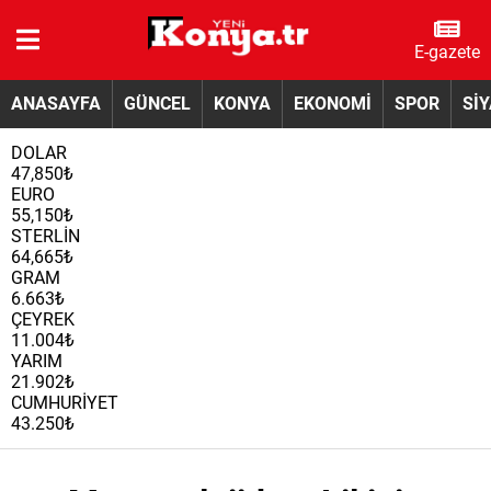
E-gazete
ANASAYFA
GÜNCEL
KONYA
EKONOMİ
SPOR
Sİ
DOLAR
47,850₺
EURO
55,150₺
STERLİN
64,665₺
GRAM
6.663₺
ÇEYREK
11.004₺
YARIM
21.902₺
CUMHURİYET
43.250₺