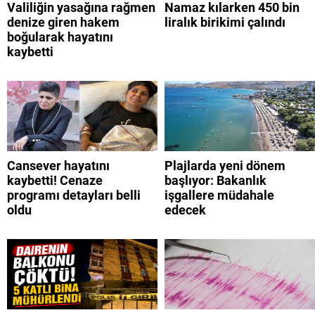
Valiliğin yasağına rağmen
Namaz kılarken 450 bin
denize giren hakem
liralık birikimi çalındı
boğularak hayatını
kaybetti
Cansever hayatını
Plajlarda yeni dönem
kaybetti! Cenaze
başlıyor: Bakanlık
programı detayları belli
işgallere müdahale
oldu
edecek