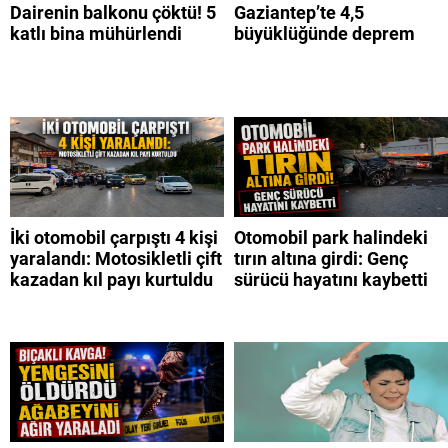
Dairenin balkonu çöktü! 5
Gaziantep’te 4,5
katlı bina mühürlendi
büyüklüğünde deprem
İki otomobil çarpıştı 4 kişi
Otomobil park halindeki
yaralandı: Motosikletli çift
tırın altına girdi: Genç
kazadan kıl payı kurtuldu
sürücü hayatını kaybetti