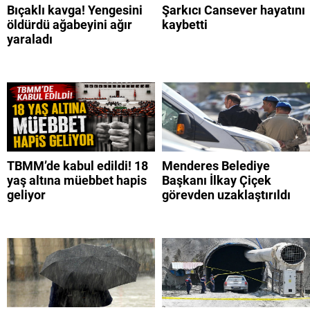
Bıçaklı kavga! Yengesini
Şarkıcı Cansever hayatını
öldürdü ağabeyini ağır
kaybetti
yaraladı
TBMM’de kabul edildi! 18
Menderes Belediye
yaş altına müebbet hapis
Başkanı İlkay Çiçek
geliyor
görevden uzaklaştırıldı