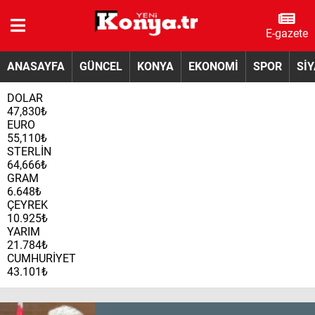
E-gazete
ANASAYFA
GÜNCEL
KONYA
EKONOMİ
SPOR
Sİ
DOLAR
47,830₺
EURO
55,110₺
STERLİN
64,666₺
GRAM
6.648₺
ÇEYREK
10.925₺
YARIM
21.784₺
CUMHURİYET
43.101₺