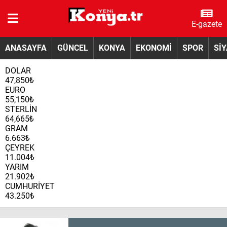
E-gazete
ANASAYFA
GÜNCEL
KONYA
EKONOMİ
SPOR
Sİ
DOLAR
47,850₺
EURO
55,150₺
STERLİN
64,665₺
GRAM
6.663₺
ÇEYREK
11.004₺
YARIM
21.902₺
CUMHURİYET
43.250₺