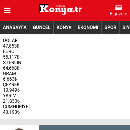
E-gazete
ANASAYFA
GÜNCEL
KONYA
EKONOMİ
SPOR
Sİ
DOLAR
47,853₺
EURO
55,117₺
STERLİN
64,668₺
GRAM
6.663₺
ÇEYREK
10.949₺
YARIM
21.830₺
CUMHURİYET
43.193₺