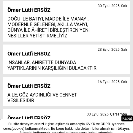
30 Eylül 2025, Salı
Ömer Lütfi ERSÖZ
DOĞU İLE BATIYI, MADDE İLE MANAYI,
MODERNLE GELENEĞİ, AKILLA VAHYİ,
DÜNYA İLE ÂHİRETİ BİRLEŞTİREN YENİ
NESİLLER YETİŞTİRMELİYİZ
23 Eylül 2025, Salı
Ömer Lütfi ERSÖZ
İNSANLAR, AHİRETTE DÜNYADA
YAPTIKLARININ KARŞILIĞINI BULACAKTIR
16 Eylül 2025, Salı
Ömer Lütfi ERSÖZ
AİLE; GÖZ AYDINLIĞI VE CENNET
VESİLESİDİR
03 Eylül 2025, Çarşamba
Ömer Lütfi ERSÖZ
Kapat
Bu site deneyimlerinizi kişiselleştirmek amacıyla KVKK ve GDPR uyarınca
NUMUNE-İ İMTİSAL PEYGAMBERİMİZ HZ.
çerez(cookie) kullanmaktadır. Bu konu hakkında detaylı bilgi almak için
tıklayın
.
MUHAMMED (S.AS.)’İN DOĞUMU