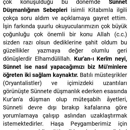
çok konuşulduğu bu dönemde
Sünnet
Düşmanlığının Sebepleri
isimli Kitabımla ilgili
çokça soru aldım ve açıklamaya gayret ettim.
İşin farkında şuurlu okuyucularımızın çok büyük
çoğunluğu çok önemli bir konu Allah (c.c.)
sizden razı olsun dediklerine şahit oldum bu
güzellikler yazmaya değer olumlu geri
dönüşlerdir Elhamdülillah.
Kur'an-ı Kerîm neyi,
Sünnet
ise nasıl yapacağımızı biz Mü'minlere
öğreten iki sağlam kaynaktır.
Batılı müsteşrikler
(Oryantalistler) ve içimizdeki uzantıları
görünüşte Sünnete düşmanlık ederken esasında
Kur'an'a düşman olup müteşabih âyetleri,
Sünneti devre dışı bırakıp kafalarına göre
yorumlamaya çalışıp aslından uzaklaştırmak
istemektedirler. Haşa Peygamberimiz için