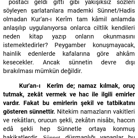
postacı geldi gitti gibi yakışıksız sözleri
söyleyen şarlatanlara mademki Sünnet/Hadis
olmadan Kur'an-ı Kerîm tam kâmil anlamda
anlaşılıp uygulanıyorsa onlarca ciltlik kendileri
neden kitap yazıp onların okunmasını
istemektedirler? Peygamber konuşmayacak,
hainlik edenlerde kafalarına göre ahkâm
kesecekler. Ancak sünnetin devre dışı
bırakılması mümkün değildir.
Kur'an-ı Kerîm de; namaz kılmak, oruç
tutmak, zekât vermek ve hac ile ilgili emirler
vardır. Fakat bu emirlerin şekil ve tatbikatını
gösteren sünnettir.
Nitekim namazların vakitleri
ve rekâtları, orucun şekli, zekâtın nisâbı, haccın
edâ şekli hep Sünnetle ortaya konmuş
hakikatlerdir.
düşmanlığı yapanlar bu
Sünnet