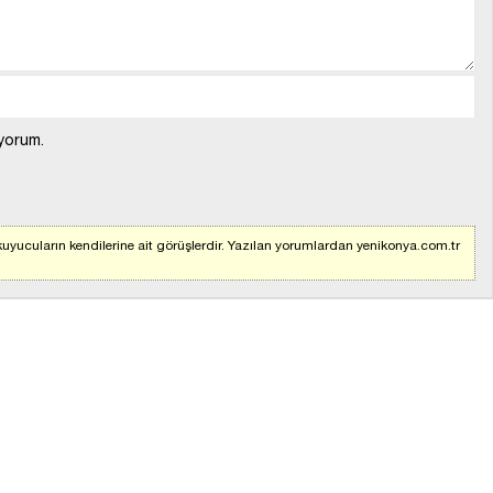
yorum.
uyucuların kendilerine ait görüşlerdir. Yazılan yorumlardan yenikonya.com.tr