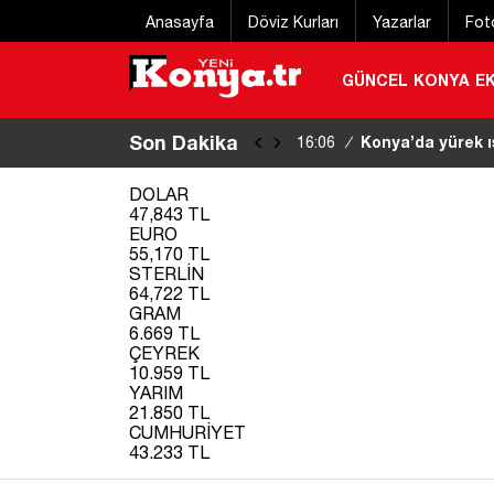
Anasayfa
Döviz Kurları
Yazarlar
Fot
GÜNCEL
KONYA
E
Son Dakika
Yolcu otobüsünün
16:00
/
DOLAR
47,843 TL
EURO
55,170 TL
STERLİN
64,722 TL
GRAM
6.669 TL
ÇEYREK
10.959 TL
YARIM
21.850 TL
CUMHURİYET
43.233 TL