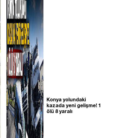
Konya yolundaki
kazada yeni gelişme! 1
ölü 8 yaralı