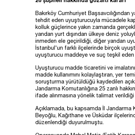
26 şüpheli hakkında gözaltı kararı
Bakırköy Cumhuriyet Başsavcılığından ya
tehdit eden uyuşturucuyla mücadele ka
kolluk güçlerince yakın zamanda gerçekl
yandan yurt dışından ülkeye deniz yoluy
inmeden ele geçirildiği, diğer yandan uy
İstanbul'un farklı ilçelerinde birçok uyuş
uyuşturucu maddeye ve suç teşkil eden d
Uyuşturucu madde ticaretini ve imalatın
madde kullanımını kolaylaştıran, yer temi
soruşturma yürütüldüğü kaydedilen açıkla
Jandarma Komutanlığına 25 zanlı hakkınd
ifade alınmasına yönelik talimat verildiği b
Açıklamada, bu kapsamda İl Jandarma Kom
Beyoğlu, Kağıthane ve Üsküdar ilçelerin
düzenlendiği duyurulmuştu.