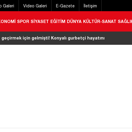
o Galeri
Video Galeri
E-Gazete
İletişim
KONOMİ
SPOR
SİYASET
EĞİTİM
DÜNYA
KÜLTÜR-SANAT
SAĞLI
 geçirmek için gelmişti! Konyalı gurbetçi hayatını