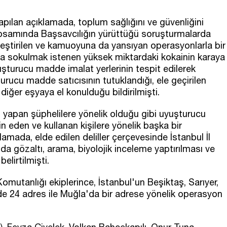
pılan açıklamada, toplum sağlığını ve güvenliğini
psamında Başsavcılığın yürüttüğü soruşturmalarda
eştirilen ve kamuoyuna da yansıyan operasyonlarla bir
la sokulmak istenen yüksek miktardaki kokainin karaya
uşturucu madde imalat yerlerinin tespit edilerek
turucu madde satıcısının tutuklandığı, ele geçirilen
iğer eşyaya el konulduğu bildirilmişti.
ı yapan şüphelilere yönelik olduğu gibi uyuşturucu
n eden ve kullanan kişilere yönelik başka bir
mada, elde edilen deliller çerçevesinde İstanbul İl
a gözaltı, arama, biyolojik inceleme yaptırılması ve
elirtilmişti.
utanlığı ekiplerince, İstanbul'un Beşiktaş, Sarıyer,
de 24 adres ile Muğla'da bir adrese yönelik operasyon