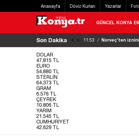
Anasayfa
Döviz Kurları
Yazarlar
Fot
GÜNCEL
KONYA
E
Son Dakika
Norveç’ten iznini
11:53
/
kaybetti
|
DOLAR
47,815 TL
EURO
54,880 TL
STERLİN
64,373 TL
GRAM
6.576 TL
ÇEYREK
10.806 TL
YARIM
21.545 TL
CUMHURİYET
42.629 TL