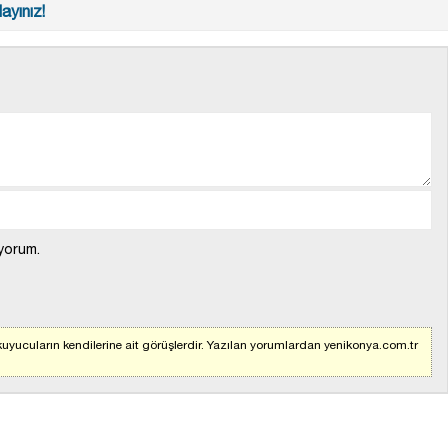
ayınız!
yorum.
uyucuların kendilerine ait görüşlerdir. Yazılan yorumlardan yenikonya.com.tr