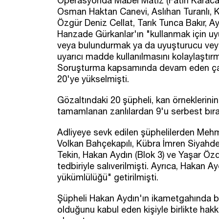
Operasyonda Mabel Matiz (Fatih Karaca),
Osman Haktan Canevi, Aslıhan Turanlı, 
Özgür Deniz Cellat, Tarık Tunca Bakır, 
Hanzade Gürkanlar'ın "kullanmak için u
veya bulundurmak ya da uyuşturucu vey
uyarıcı madde kullanılmasını kolaylaştırm
Soruşturma kapsamında devam eden çalı
20'ye yükselmişti.
Gözaltındaki 20 şüpheli, kan örneklerini
tamamlanan zanlılardan 9'u serbest bırak
Adliyeye sevk edilen şüphelilerden Mehm
Volkan Bahçekapılı, Kübra İmren Siyahd
Tekin, Hakan Aydın (Blok 3) ve Yaşar Özda
tedbiriyle salıverilmişti. Ayrıca, Hakan
yükümlülüğü" getirilmişti.
Şüpheli Hakan Aydın'ın ikametgahında b
olduğunu kabul eden kişiyle birlikte hakkı