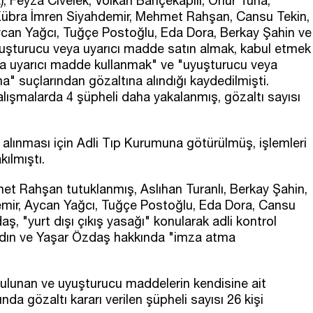
 Feyza Civelek, Volkan Bahçekapılı, Onur Tuna,
Kübra İmren Siyahdemir, Mehmet Rahşan, Cansu Tekin,
Aycan Yağcı, Tuğçe Postoğlu, Eda Dora, Berkay Şahin ve
yuşturucu veya uyarıcı madde satın almak, kabul etmek
a uyarıcı madde kullanmak" ve "uyuşturucu veya
a" suçlarından gözaltına alındığı kaydedilmişti.
şmalarda 4 şüpheli daha yakalanmış, gözaltı sayısı
n alınması için Adli Tıp Kurumuna götürülmüş, işlemleri
ılmıştı.
et Rahşan tutuklanmış, Aslıhan Turanlı, Berkay Şahin,
emir, Aycan Yağcı, Tuğçe Postoğlu, Eda Dora, Cansu
ş, "yurt dışı çıkış yasağı" konularak adli kontrol
 Aydın ve Yaşar Özdaş hakkında "imza atma
ulunan ve uyuşturucu maddelerin kendisine ait
nda gözaltı kararı verilen şüpheli sayısı 26 kişi