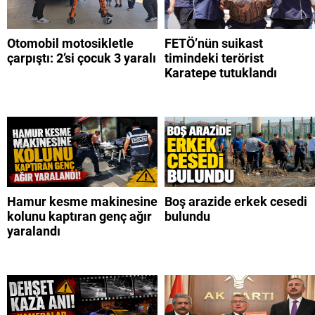
Otomobil motosikletle
FETÖ’nün suikast
çarpıştı: 2’si çocuk 3 yaralı
timindeki terörist
Karatepe tutuklandı
Hamur kesme makinesine
Boş arazide erkek cesedi
kolunu kaptıran genç ağır
bulundu
yaralandı