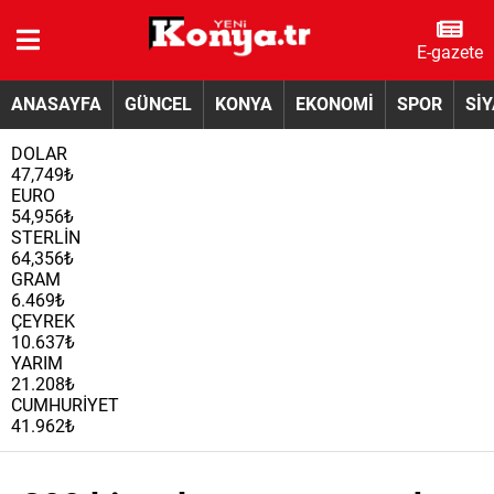
E-gazete
ANASAYFA
GÜNCEL
KONYA
EKONOMİ
SPOR
Sİ
DOLAR
47,749₺
EURO
54,956₺
STERLİN
64,356₺
GRAM
6.469₺
ÇEYREK
10.637₺
YARIM
21.208₺
CUMHURİYET
41.962₺