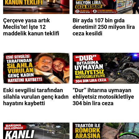
Çerçeve yasa artık
Bir ayda 107 bin gıda
Meclis’te! İşte 12
denetimi! 250 milyon lira
maddelik kanun teklifi
ceza kesildi
Eski sevgilisi tarafından
“Dur’’ ihtarına uymayan
silahla vurulan genç kadın
ehliyetsiz motosikletliye
hayatını kaybetti
304 bin lira ceza