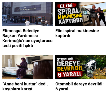
Etimesgut Belediye
Elini spiral makinesine
Başkan Yardımcısı
kaptırdı
Kerimoğlu’nun uyuşturucu
testi pozitif çıktı
“Anne beni kurtar“ dedi,
Otomobil dereye devrildi:
kayıplara karıştı
6 yaralı