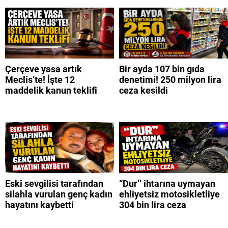
Çerçeve yasa artık
Bir ayda 107 bin gıda
Meclis’te! İşte 12
denetimi! 250 milyon lira
maddelik kanun teklifi
ceza kesildi
Eski sevgilisi tarafından
“Dur’’ ihtarına uymayan
silahla vurulan genç kadın
ehliyetsiz motosikletliye
hayatını kaybetti
304 bin lira ceza