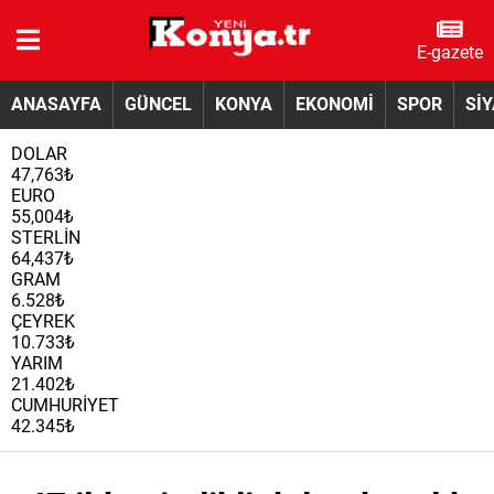
E-gazete
ANASAYFA
GÜNCEL
KONYA
EKONOMİ
SPOR
Sİ
DOLAR
47,763₺
EURO
55,004₺
STERLİN
64,437₺
GRAM
6.528₺
ÇEYREK
10.733₺
YARIM
21.402₺
CUMHURİYET
42.345₺