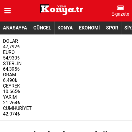
E-gazete
ANASAYFA
GÜNCEL
KONYA
EKONOMİ
SPOR
Sİ
DOLAR
47,792₺
EURO
54,930₺
STERLİN
64,395₺
GRAM
6.490₺
ÇEYREK
10.665₺
YARIM
21.264₺
CUMHURİYET
42.074₺