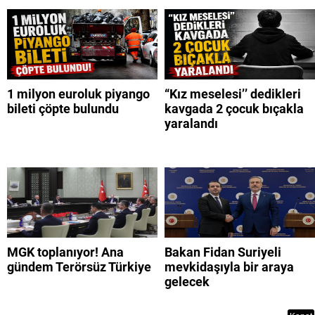
1 milyon euroluk piyango
“Kız meselesi’’ dedikleri
bileti çöpte bulundu
kavgada 2 çocuk bıçakla
yaralandı
MGK toplanıyor! Ana
Bakan Fidan Suriyeli
gündem Terörsüz Türkiye
mevkidaşıyla bir araya
gelecek