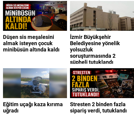
Düşen sis meşalesini
İzmir Büyükşehir
almak isteyen çocuk
Belediyesine yönelik
minibüsün altında kaldı
yolsuzluk
soruşturmasında 2
şüpheli tutuklandı
Eğitim uçağı kaza kırıma
Stresten 2 binden fazla
uğradı
sipariş verdi, tutuklandı