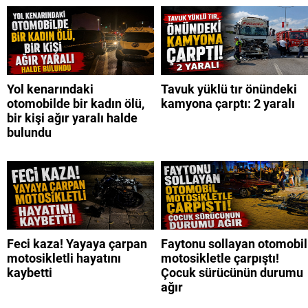
Yol kenarındaki
Tavuk yüklü tır önündeki
otomobilde bir kadın ölü,
kamyona çarptı: 2 yaralı
bir kişi ağır yaralı halde
bulundu
Feci kaza! Yayaya çarpan
Faytonu sollayan otomobil
motosikletli hayatını
motosikletle çarpıştı!
kaybetti
Çocuk sürücünün durumu
ağır