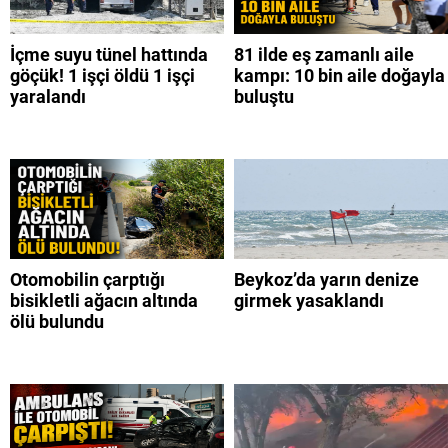
İçme suyu tünel hattında
81 ilde eş zamanlı aile
göçük! 1 işçi öldü 1 işçi
kampı: 10 bin aile doğayla
yaralandı
buluştu
Otomobilin çarptığı
Beykoz’da yarın denize
bisikletli ağacın altında
girmek yasaklandı
ölü bulundu