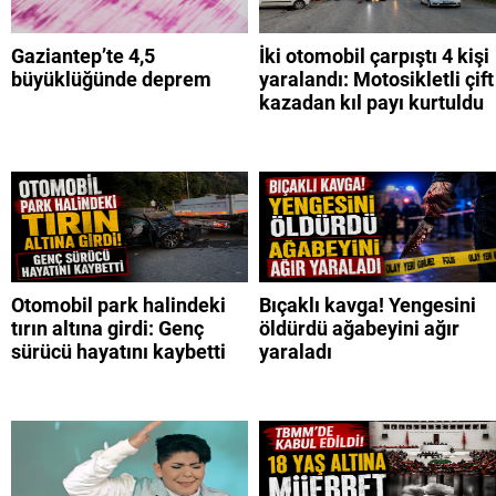
Gaziantep’te 4,5
İki otomobil çarpıştı 4 kişi
büyüklüğünde deprem
yaralandı: Motosikletli çift
kazadan kıl payı kurtuldu
Otomobil park halindeki
Bıçaklı kavga! Yengesini
tırın altına girdi: Genç
öldürdü ağabeyini ağır
sürücü hayatını kaybetti
yaraladı