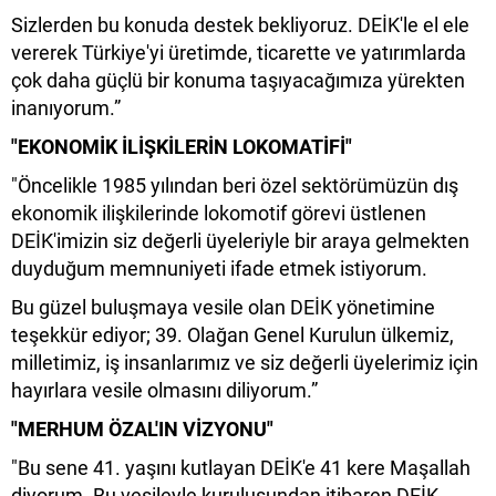
Sizlerden bu konuda destek bekliyoruz. DEİK'le el ele
vererek Türkiye'yi üretimde, ticarette ve yatırımlarda
çok daha güçlü bir konuma taşıyacağımıza yürekten
inanıyorum.”
"EKONOMİK İLİŞKİLERİN LOKOMATİFİ"
"Öncelikle 1985 yılından beri özel sektörümüzün dış
ekonomik ilişkilerinde lokomotif görevi üstlenen
DEİK'imizin siz değerli üyeleriyle bir araya gelmekten
duyduğum memnuniyeti ifade etmek istiyorum.
Bu güzel buluşmaya vesile olan DEİK yönetimine
teşekkür ediyor; 39. Olağan Genel Kurulun ülkemiz,
milletimiz, iş insanlarımız ve siz değerli üyelerimiz için
hayırlara vesile olmasını diliyorum.”
"MERHUM ÖZAL'IN VİZYONU"
"Bu sene 41. yaşını kutlayan DEİK'e 41 kere Maşallah
diyorum. Bu vesileyle kuruluşundan itibaren DEİK