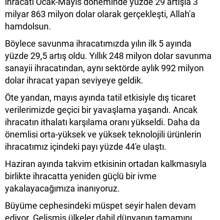
ihracatı Ocak-Mayıs döneminde yüzde 29 artışla 3
milyar 863 milyon dolar olarak gerçekleşti, Allah'a
hamdolsun.
Böylece savunma ihracatımızda yılın ilk 5 ayında
yüzde 29,5 artış oldu. Yıllık 248 milyon dolar savunma
sanayii ihracatından, aynı sektörde aylık 992 milyon
dolar ihracat yapan seviyeye geldik.
Öte yandan, mayıs ayında tatil etkisiyle dış ticaret
verilerimizde geçici bir yavaşlama yaşandı. Ancak
ihracatın ithalatı karşılama oranı yükseldi. Daha da
önemlisi orta-yüksek ve yüksek teknolojili ürünlerin
ihracatımız içindeki payı yüzde 44'e ulaştı.
Haziran ayında takvim etkisinin ortadan kalkmasıyla
birlikte ihracatta yeniden güçlü bir ivme
yakalayacağımıza inanıyoruz.
Büyüme cephesindeki müspet seyir halen devam
ediyor. Gelişmiş ülkeler dahil dünyanın tamamını