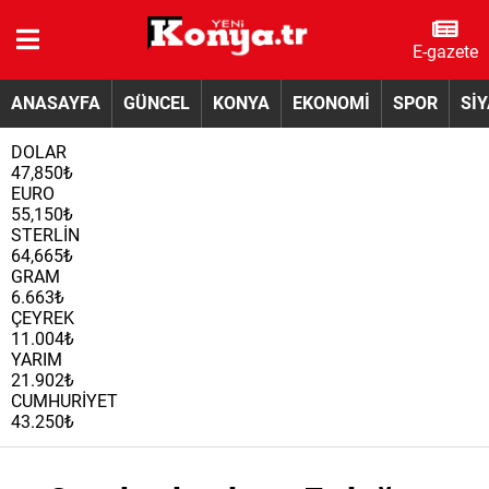
E-gazete
ANASAYFA
GÜNCEL
KONYA
EKONOMİ
SPOR
Sİ
DOLAR
47,850₺
EURO
55,150₺
STERLİN
64,665₺
GRAM
6.663₺
ÇEYREK
11.004₺
YARIM
21.902₺
CUMHURİYET
43.250₺