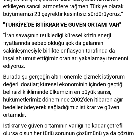
etkileyen sancılı atmosfere rağmen Türkiye olarak
büyümemizi 23 çeyrektir kesintisiz sürdürüyoruz.”
"TÜRKİYE'DE İSTİKRAR VE GÜVEN ORTAMI VAR"
"İran savaşının tetiklediği küresel krizin enerji
fiyatlarında sebep olduğu şok dalgalarının
sakinleşmesiyle birlikte enflasyon tarafında da
inşallah umut ettiğimiz oranları yakalamayı temenni
ediyoruz.
Burada şu gerçeğin altını önemle çizmek istiyorum
değerli dostlar; küresel ekonominin içinden geçtiği
belirsizlik ikliminde ülkemizin en büyük şansı,
hükümetlerimiz döneminde 2002'den itibaren ağır
bedeller ödeyerek sağladığımız istikrar ve güven
ortamıdır.
İstikrar ve güven ortamının varlığı ne kadar çetrefil
olursa olsun her türlü sorunun çözümünü ya da çözüm