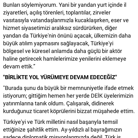
Bunları söylemiyorum. Yani bir yandan yurt içinde il
ziyaretleri, açılış törenleri, toplantılar, zirveler
vasıtasıyla vatandaşlarımızla kucaklaşırken, eser ve
hizmet siyasetimizi aralıksız sürdürürken, diğer
yandan da Türkiye'nin önünü açacak, ülkemizin daha
büyük atılım yapmasını sağlayacak, Türkiye'yi
bölgesel ve küresel anlamda daha güçlü bir aktör
haline getirecek hamlelerimize yenilerini eklemeye
devam ettik.”
"BİRLİKTE YOL YÜRÜMEYE DEVAM EDECEĞİZ"
"Burada şunu da büyük bir memnuniyetle ifade etmek
istiyorum; gittiğim hemen her yerde DEİK üyelerimizin
yatırımlarına tanık oldum. Çalışarak, didinerek
kurduğunuz ticaret köprülerini bizzat müşahede ettim.
Türkiye'yi ve Türk milletini nasıl başarıyla temsil
ettiğinize şahitlik ettim. Ay-yıldızlı al bayrağımızın
sadece diplomatik misyonlarımızda değil, Türk iş