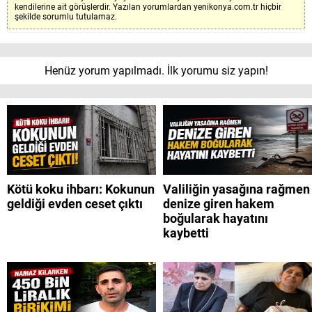
kendilerine ait görüşlerdir. Yazılan yorumlardan yenikonya.com.tr hiçbir
şekilde sorumlu tutulamaz.
Henüz yorum yapılmadı. İlk yorumu siz yapın!
Kötü koku ihbarı: Kokunun
Valiliğin yasağına rağmen
geldiği evden ceset çıktı
denize giren hakem
boğularak hayatını
kaybetti