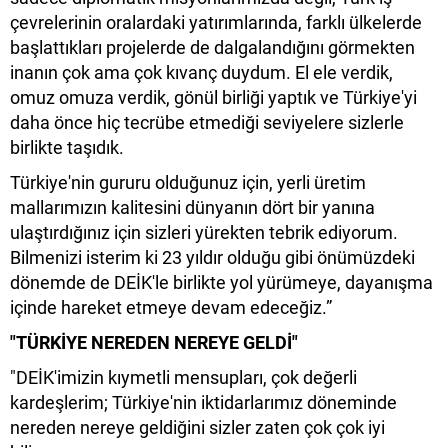
çevrelerinin oralardaki yatırımlarında, farklı ülkelerde
başlattıkları projelerde de dalgalandığını görmekten
inanın çok ama çok kıvanç duydum. El ele verdik,
omuz omuza verdik, gönül birliği yaptık ve Türkiye'yi
daha önce hiç tecrübe etmediği seviyelere sizlerle
birlikte taşıdık.
Türkiye'nin gururu olduğunuz için, yerli üretim
mallarımızın kalitesini dünyanın dört bir yanına
ulaştırdığınız için sizleri yürekten tebrik ediyorum.
Bilmenizi isterim ki 23 yıldır olduğu gibi önümüzdeki
dönemde de DEİK'le birlikte yol yürümeye, dayanışma
içinde hareket etmeye devam edeceğiz.”
"TÜRKİYE NEREDEN NEREYE GELDİ"
"DEİK'imizin kıymetli mensupları, çok değerli
kardeşlerim; Türkiye'nin iktidarlarımız döneminde
nereden nereye geldiğini sizler zaten çok çok iyi