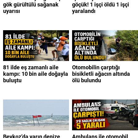
gök gürültülü sağanak
göçük! 1 işçi öldü 1 işçi
uyarısı
yaralandı
81 ilde eş zamanlı aile
Otomobilin çarptığı
kampı: 10 bin aile doğayla
bisikletli ağacın altında
buluştu
ölü bulundu
Beykoz’da yarın denize
Ambulans ile otomobil