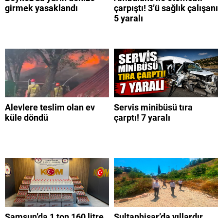
girmek yasaklandı
çarpıştı! 3’ü sağlık çalışanı
5 yaralı
Alevlere teslim olan ev
Servis minibüsü tıra
küle döndü
çarptı! 7 yaralı
Samsun’da 1 ton 160 litre
Sultanhisar’da yıllardır