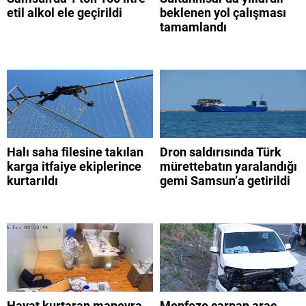
etil alkol ele geçirildi
beklenen yol çalışması
tamamlandı
Halı saha filesine takılan
Dron saldırısında Türk
karga itfaiye ekiplerince
mürettebatın yaralandığı
kurtarıldı
gemi Samsun’a getirildi
Hayat kurtaran manevra
Menfeze çarpan araç