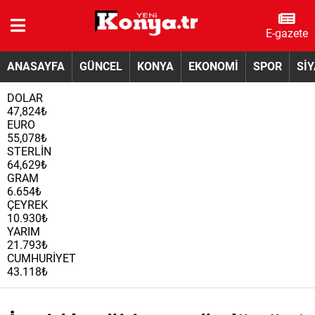
E-gazete
ANASAYFA
GÜNCEL
KONYA
EKONOMİ
SPOR
Sİ
DOLAR
47,824₺
EURO
55,078₺
STERLİN
64,629₺
GRAM
6.654₺
ÇEYREK
10.930₺
YARIM
21.793₺
CUMHURİYET
43.118₺