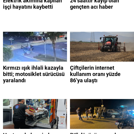
Elektrik akımına kapılan
24 saattir kayıp olan
işçi hayatını kaybetti
gençten acı haber
Kırmızı ışık ihlali kazayla
Çiftçilerin internet
bitti; motosiklet sürücüsü
kullanım oranı yüzde
yaralandı
86’ya ulaştı