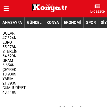
E-gazete
ANASAYFA
GÜNCEL
KONYA
EKONOMİ
SPOR
Sİ
DOLAR
47,824₺
EURO
55,078₺
STERLİN
64,629₺
GRAM
6.654₺
ÇEYREK
10.930₺
YARIM
21.793₺
CUMHURİYET
43.118₺