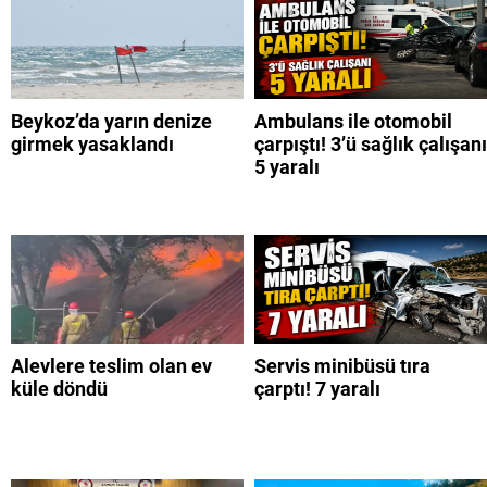
Beykoz’da yarın denize
Ambulans ile otomobil
girmek yasaklandı
çarpıştı! 3’ü sağlık çalışanı
5 yaralı
Alevlere teslim olan ev
Servis minibüsü tıra
küle döndü
çarptı! 7 yaralı