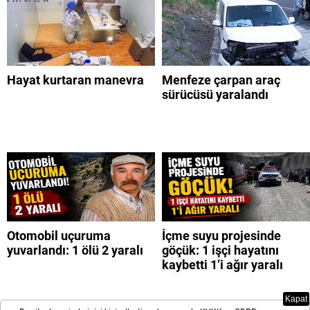
Hayat kurtaran manevra
Menfeze çarpan araç
sürücüsü yaralandı
Otomobil uçuruma
İçme suyu projesinde
yuvarlandı: 1 ölü 2 yaralı
göçük: 1 işçi hayatını
kaybetti 1’i ağır yaralı
Kapat