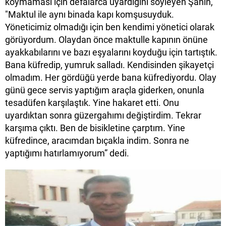
koymaması için defalarca uyardığını söyleyen Şahin,
"Maktul ile aynı binada kapı komşusuyduk.
Yöneticimiz olmadığı için ben kendimi yönetici olarak
görüyordum. Olaydan önce maktulle kapının önüne
ayakkabılarını ve bazı eşyalarını koyduğu için tartıştık.
Bana küfredip, yumruk salladı. Kendisinden şikayetçi
olmadım. Her gördüğü yerde bana küfrediyordu. Olay
günü gece servis yaptığım araçla giderken, onunla
tesadüfen karşılaştık. Yine hakaret etti. Onu
uyardıktan sonra güzergahımı değiştirdim. Tekrar
karşıma çıktı. Ben de bisikletine çarptım. Yine
küfredince, aracımdan bıçakla indim. Sonra ne
yaptığımı hatırlamıyorum” dedi.