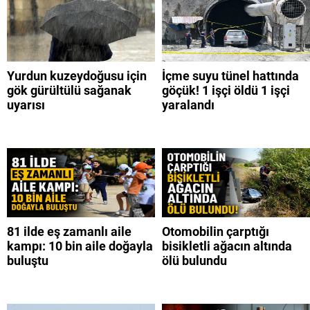
Yurdun kuzeydoğusu için
İçme suyu tünel hattında
gök gürültülü sağanak
göçük! 1 işçi öldü 1 işçi
uyarısı
yaralandı
81 ilde eş zamanlı aile
Otomobilin çarptığı
kampı: 10 bin aile doğayla
bisikletli ağacın altında
buluştu
ölü bulundu