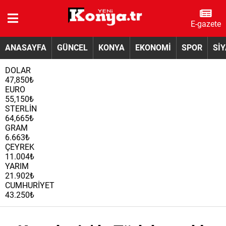
E-gazete
ANASAYFA
GÜNCEL
KONYA
EKONOMİ
SPOR
Sİ
DOLAR
47,850₺
EURO
55,150₺
STERLİN
64,665₺
GRAM
6.663₺
ÇEYREK
11.004₺
YARIM
21.902₺
CUMHURİYET
43.250₺