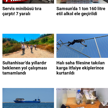
Servis minibüsü tıra
Samsun’da 1 ton 160 litre
çarptı! 7 yaralı
etil alkol ele geçirildi
Sultanhisar’da yıllardır
Halı saha filesine takılan
beklenen yol çalışması
karga itfaiye ekiplerince
tamamlandı
kurtarıldı