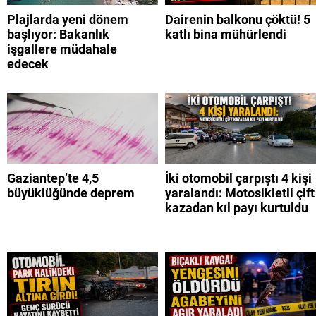
Plajlarda yeni dönem
Dairenin balkonu çöktü! 5
başlıyor: Bakanlık
katlı bina mühürlendi
işgallere müdahale
edecek
Gaziantep’te 4,5
İki otomobil çarpıştı 4 kişi
büyüklüğünde deprem
yaralandı: Motosikletli çift
kazadan kıl payı kurtuldu