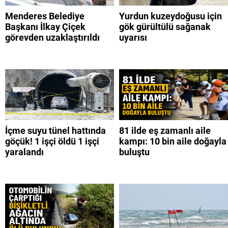
Menderes Belediye
Yurdun kuzeydoğusu için
Başkanı İlkay Çiçek
gök gürültülü sağanak
görevden uzaklaştırıldı
uyarısı
İçme suyu tünel hattında
81 ilde eş zamanlı aile
göçük! 1 işçi öldü 1 işçi
kampı: 10 bin aile doğayla
yaralandı
buluştu