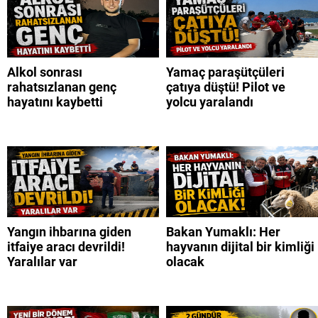
Alkol sonrası
Yamaç paraşütçüleri
rahatsızlanan genç
çatıya düştü! Pilot ve
hayatını kaybetti
yolcu yaralandı
Yangın ihbarına giden
Bakan Yumaklı: Her
itfaiye aracı devrildi!
hayvanın dijital bir kimliği
Yaralılar var
olacak