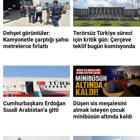
Dehşet görüntüler:
Terörsüz Türkiye süreci
Kamyonetle çarptığı şahsı
için kritik gün: Çerçeve
metrelerce fırlattı
teklif bugün komisyonda
Cumhurbaşkanı Erdoğan
Düşen sis meşalesini
Suudi Arabistan’a gitti
almak isteyen çocuk
minibüsün altında kaldı