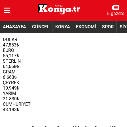
E-gazete
ANASAYFA
GÜNCEL
KONYA
EKONOMİ
SPOR
Sİ
DOLAR
47,853₺
EURO
55,117₺
STERLİN
64,668₺
GRAM
6.663₺
ÇEYREK
10.949₺
YARIM
21.830₺
CUMHURİYET
43.193₺