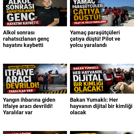
Alkol sonrası
Yamaç paraşütçüleri
rahatsızlanan genç
çatıya düştü! Pilot ve
hayatını kaybetti
yolcu yaralandı
Yangın ihbarına giden
Bakan Yumaklı: Her
itfaiye aracı devrildi!
hayvanın dijital bir kimliği
Yaralılar var
olacak