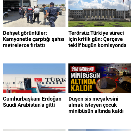
Dehşet görüntüler:
Terörsüz Türkiye süreci
Kamyonetle çarptığı şahsı
için kritik gün: Çerçeve
metrelerce fırlattı
teklif bugün komisyonda
Cumhurbaşkanı Erdoğan
Düşen sis meşalesini
Suudi Arabistan’a gitti
almak isteyen çocuk
minibüsün altında kaldı