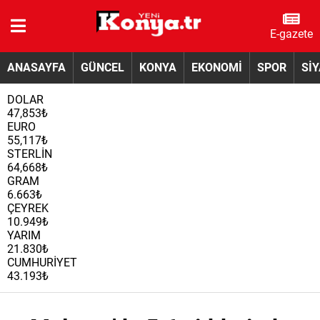
E-gazete
ANASAYFA
GÜNCEL
KONYA
EKONOMİ
SPOR
Sİ
DOLAR
47,853₺
EURO
55,117₺
STERLİN
64,668₺
GRAM
6.663₺
ÇEYREK
10.949₺
YARIM
21.830₺
CUMHURİYET
43.193₺