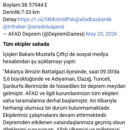
Boylam:38.57944 E
Derinlik:7.03 km
Detay:
https://t.co/f4MUmldPsk
@afadbaskanlik
@trthaber
@anadoluajansi
— AFAD Deprem (@DepremDairesi)
May 20, 2026
Tüm ekipler sahada
İçişleri Bakanı Mustafa Çiftçi de sosyal medya
hesabından şu açıklamayı yaptı:
"Malatya ilimizin Battalgazi ilçesinde, saat 09.00'da
5,6 büyüklüğünde ve Adıyaman, Elazığ, Tunceli,
Şanlıurfa illerimizde de hissedilen bir deprem meydan
gelmiştir. AFAD ve ilgili kurumlarımızın tüm ekipleri
saha taramalarına derhal başlamıştır. An itibarıyla
herhangi olumsuz bir durum bulunmamaktadır.
Ekiplerimiz çalışmalarını devam ettirmektedir.
Depremden etkilenen vatandaşlarımıza geçmiş olsun
dileklerimi sunuyorum. Allah ülkemizi ve milletimizi