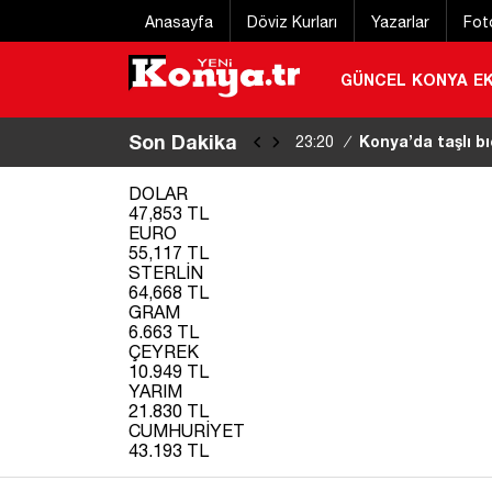
Anasayfa
Döviz Kurları
Yazarlar
Fot
GÜNCEL
KONYA
E
Son Dakika
Konya Bisiklet Fe
22:55
/
DOLAR
47,853 TL
EURO
55,117 TL
STERLİN
64,668 TL
GRAM
6.663 TL
ÇEYREK
10.949 TL
YARIM
21.830 TL
CUMHURİYET
43.193 TL