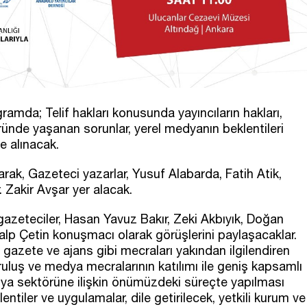
amda; Telif hakları konusunda yayıncıların hakları,
ktöründe yaşanan sorunlar, yerel medyanın beklentileri
e alınacak.
ak, Gazeteci yazarlar, Yusuf Alabarda, Fatih Atik,
 Zakir Avşar yer alacak.
zeteciler, Hasan Yavuz Bakır, Zeki Akbıyık, Doğan
lp Çetin konuşmacı olarak görüşlerini paylaşacaklar.
n, gazete ve ajans gibi mecraları yakından ilgilendiren
ruluş ve medya mecralarının katılımı ile geniş kapsamlı
 sektörüne ilişkin önümüzdeki süreçte yapılması
entiler ve uygulamalar, dile getirilecek, yetkili kurum ve