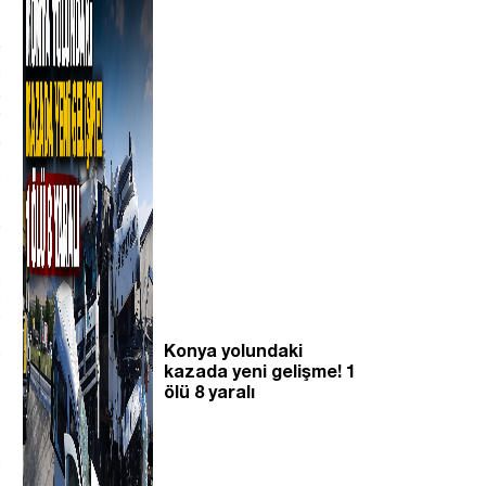
Konya yolundaki
kazada yeni gelişme! 1
ölü 8 yaralı