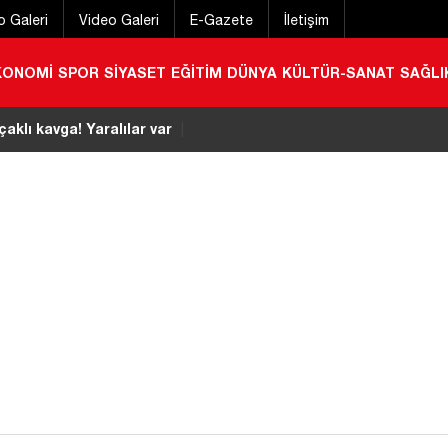
o Galeri
Video Galeri
E-Gazete
İletişim
KONOMİ
SPOR
SİYASET
EĞİTİM
DÜNYA
KÜLTÜR-SANAT
SAĞLI
stivali başladı
|