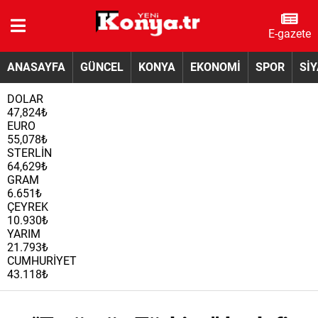
E-gazete
ANASAYFA
GÜNCEL
KONYA
EKONOMİ
SPOR
Sİ
DOLAR
47,824₺
EURO
55,078₺
STERLİN
64,629₺
GRAM
6.651₺
ÇEYREK
10.930₺
YARIM
21.793₺
CUMHURİYET
43.118₺