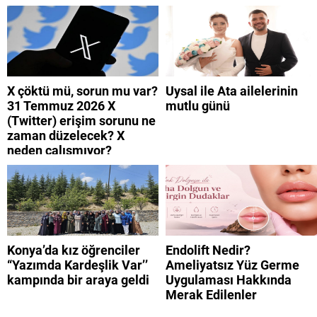
neden? Turkcell internet
mobil uygulamaya neden
neden yavaş?
giremiyorum?
X çöktü mü, sorun mu var?
Uysal ile Ata ailelerinin
31 Temmuz 2026 X
mutlu günü
(Twitter) erişim sorunu ne
zaman düzelecek? X
neden çalışmıyor?
Konya’da kız öğrenciler
Endolift Nedir?
“Yazımda Kardeşlik Var’’
Ameliyatsız Yüz Germe
kampında bir araya geldi
Uygulaması Hakkında
Merak Edilenler