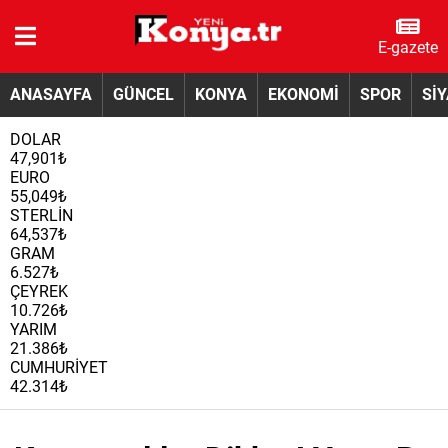
E-gazete
ANASAYFA
GÜNCEL
KONYA
EKONOMİ
SPOR
Sİ
DOLAR
47,901₺
EURO
55,049₺
STERLİN
64,537₺
GRAM
6.527₺
ÇEYREK
10.726₺
YARIM
21.386₺
CUMHURİYET
42.314₺