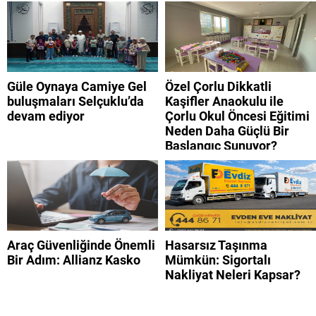
Güle Oynaya Camiye Gel
Özel Çorlu Dikkatli
buluşmaları Selçuklu’da
Kaşifler Anaokulu ile
devam ediyor
Çorlu Okul Öncesi Eğitimi
Neden Daha Güçlü Bir
Başlangıç Sunuyor?
Araç Güvenliğinde Önemli
Hasarsız Taşınma
Bir Adım: Allianz Kasko
Mümkün: Sigortalı
Nakliyat Neleri Kapsar?