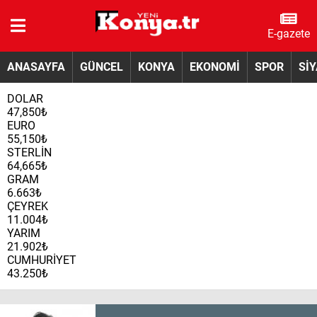
E-gazete
ANASAYFA
GÜNCEL
KONYA
EKONOMİ
SPOR
Sİ
DOLAR
47,850₺
EURO
55,150₺
STERLİN
64,665₺
GRAM
6.663₺
ÇEYREK
11.004₺
YARIM
21.902₺
CUMHURİYET
43.250₺