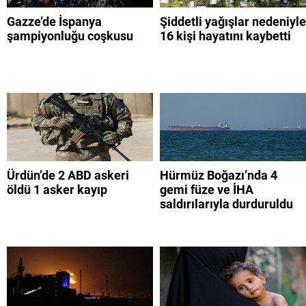
Gazze’de İspanya
Şiddetli yağışlar nedeniyle
şampiyonluğu coşkusu
16 kişi hayatını kaybetti
Ürdün’de 2 ABD askeri
Hürmüz Boğazı’nda 4
öldü 1 asker kayıp
gemi füze ve İHA
saldırılarıyla durduruldu