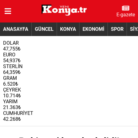
E-gazete
ANASAYFA
GÜNCEL
KONYA
EKONOMİ
SPOR
Sİ
DOLAR
47,755₺
EURO
54,937₺
STERLİN
64,359₺
GRAM
6.520₺
ÇEYREK
10.714₺
YARIM
21.363₺
CUMHURİYET
42.268₺