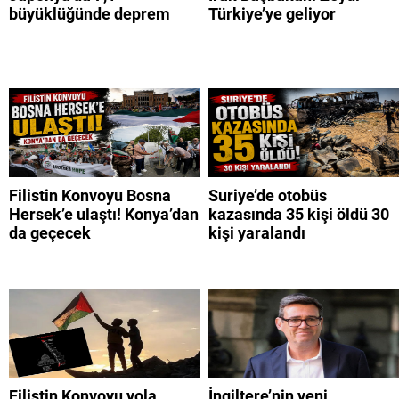
büyüklüğünde deprem
Türkiye’ye geliyor
Filistin Konvoyu Bosna
Suriye’de otobüs
Hersek’e ulaştı! Konya’dan
kazasında 35 kişi öldü 30
da geçecek
kişi yaralandı
Filistin Konvoyu yola
İngiltere’nin yeni