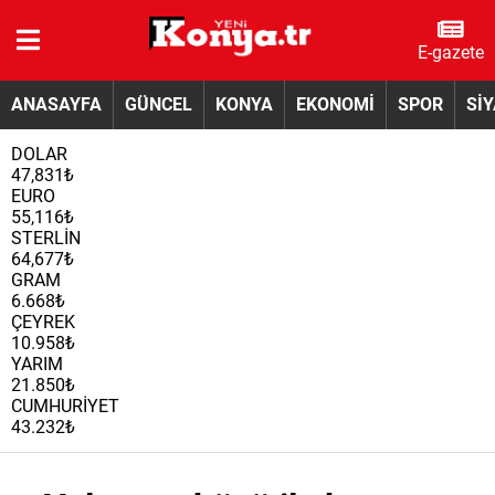
E-gazete
ANASAYFA
GÜNCEL
KONYA
EKONOMİ
SPOR
Sİ
DOLAR
47,831₺
EURO
55,116₺
STERLİN
64,677₺
GRAM
6.668₺
ÇEYREK
10.958₺
YARIM
21.850₺
CUMHURİYET
43.232₺