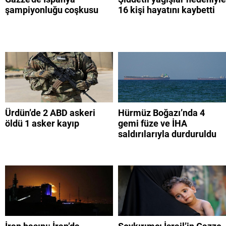
şampiyonluğu coşkusu
16 kişi hayatını kaybetti
Ürdün’de 2 ABD askeri
Hürmüz Boğazı’nda 4
öldü 1 asker kayıp
gemi füze ve İHA
saldırılarıyla durduruldu