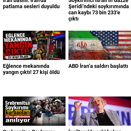
İran basını: İran’da
Soykırımcı İsrail’in Gazze
patlama sesleri duyuldu
Şeridi’ndeki soykırımında
can kaybı 73 bin 233’e
çıktı
Eğlence mekanında
ABD İran’a saldırı başlattı
yangın çıktı! 27 kişi öldü