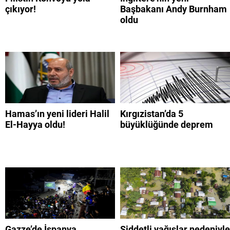
çıkıyor!
Başbakanı Andy Burnham
oldu
Hamas’ın yeni lideri Halil
Kırgızistan’da 5
El-Hayya oldu!
büyüklüğünde deprem
Gazze’de İspanya
Şiddetli yağışlar nedeniyle