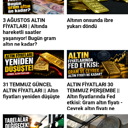
3 AĞUSTOS ALTIN
Altının onsunda ibre
FİYATLARI | Altında
yukarı döndü
hareketli saatler
yaşanıyor! Bugün gram
altın ne kadar?
31 TEMMUZ GÜNCEL
ALTIN FİYATLARI 30
ALTIN FİYATLARI || Altın
TEMMUZ PERŞEMBE ||
fiyatları yeniden düşüşte
Altın fiyatlarında Fed
etkisi: Gram altın fiyatı -
Çeyrek altın fiyatı ne
kadar?