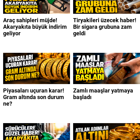
Araç sahipleri müjde!
Tiryakileri üzecek haber!
Akaryakıta büyük indirim
Bir sigara grubuna zam
geliyor
geldi
Piyasaları uçuran karar!
Zamlı maaşlar yatmaya
Gram altında son durum
başladı
ne?