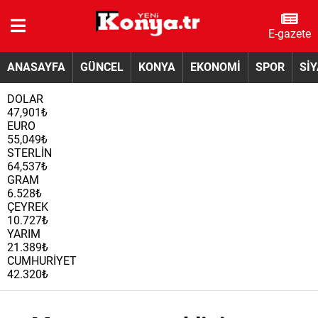
E-gazete
ANASAYFA
GÜNCEL
KONYA
EKONOMİ
SPOR
Sİ
DOLAR
47,901₺
EURO
55,049₺
STERLİN
64,537₺
GRAM
6.528₺
ÇEYREK
10.727₺
YARIM
21.389₺
CUMHURİYET
42.320₺