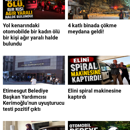
Yol kenarındaki
4 katlı binada çökme
otomobilde bir kadın ölü
meydana geldi!
bir kişi ağır yaralı halde
bulundu
Etimesgut Belediye
Elini spiral makinesine
Başkan Yardımcısı
kaptırdı
Kerimoğlu’nun uyuşturucu
testi pozitif çıktı