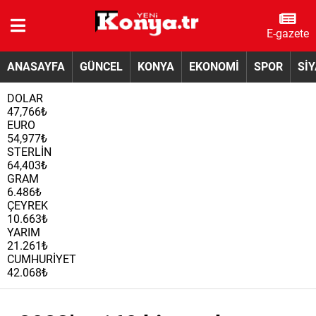
E-gazete
ANASAYFA
GÜNCEL
KONYA
EKONOMİ
SPOR
Sİ
DOLAR
47,766₺
EURO
54,977₺
STERLİN
64,403₺
GRAM
6.486₺
ÇEYREK
10.663₺
YARIM
21.261₺
CUMHURİYET
42.068₺