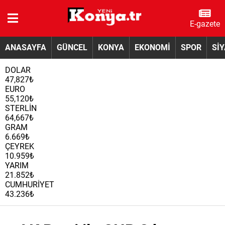
E-gazete
ANASAYFA
GÜNCEL
KONYA
EKONOMİ
SPOR
Sİ
DOLAR
47,827₺
EURO
55,120₺
STERLİN
64,667₺
GRAM
6.669₺
ÇEYREK
10.959₺
YARIM
21.852₺
CUMHURİYET
43.236₺