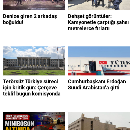
Denize giren 2 arkadaş
Dehşet görüntüler:
boğuldu!
Kamyonetle çarptığı şahsı
metrelerce fırlattı
Terörsüz Türkiye süreci
Cumhurbaşkanı Erdoğan
için kritik gün: Çerçeve
Suudi Arabistan’a gitti
teklif bugün komisyonda