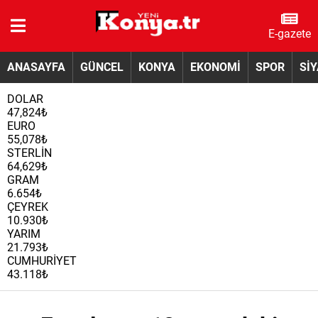
E-gazete
ANASAYFA
GÜNCEL
KONYA
EKONOMİ
SPOR
Sİ
DOLAR
47,824₺
EURO
55,078₺
STERLİN
64,629₺
GRAM
6.654₺
ÇEYREK
10.930₺
YARIM
21.793₺
CUMHURİYET
43.118₺