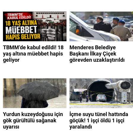
TBMM’de kabul edildi! 18
Menderes Belediye
yaş altına müebbet hapis
Başkanı İlkay Çiçek
geliyor
görevden uzaklaştırıldı
Yurdun kuzeydoğusu için
İçme suyu tünel hattında
gök gürültülü sağanak
göçük! 1 işçi öldü 1 işçi
uyarısı
yaralandı