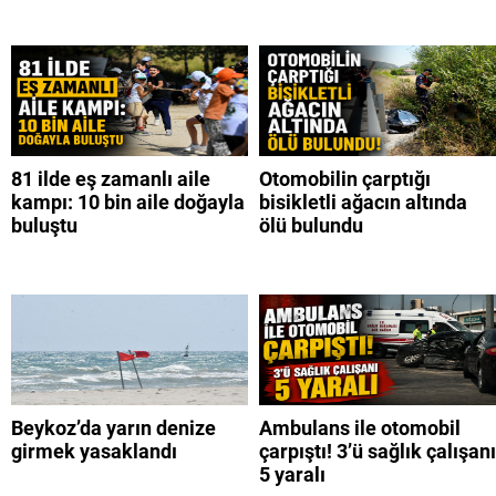
81 ilde eş zamanlı aile
Otomobilin çarptığı
kampı: 10 bin aile doğayla
bisikletli ağacın altında
buluştu
ölü bulundu
Beykoz’da yarın denize
Ambulans ile otomobil
girmek yasaklandı
çarpıştı! 3’ü sağlık çalışanı
5 yaralı