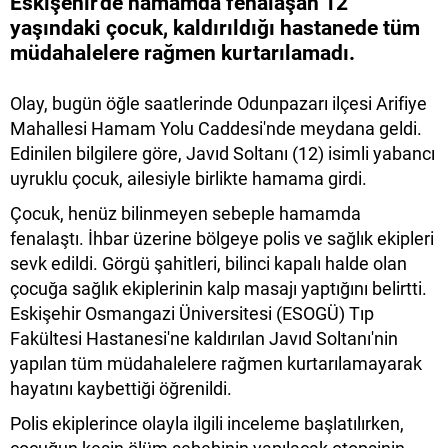
Eskişehir'de hamamda fenalaşan 12
yaşındaki çocuk, kaldırıldığı hastanede tüm
müdahalelere rağmen kurtarılamadı.
Olay, bugün öğle saatlerinde Odunpazarı ilçesi Arifiye
Mahallesi Hamam Yolu Caddesi'nde meydana geldi.
Edinilen bilgilere göre, Javıd Soltanı (12) isimli yabancı
uyruklu çocuk, ailesiyle birlikte hamama girdi.
Çocuk, henüz bilinmeyen sebeple hamamda
fenalaştı. İhbar üzerine bölgeye polis ve sağlık ekipleri
sevk edildi. Görgü şahitleri, bilinci kapalı halde olan
çocuğa sağlık ekiplerinin kalp masajı yaptığını belirtti.
Eskişehir Osmangazi Üniversitesi (ESOGÜ) Tıp
Fakültesi Hastanesi'ne kaldırılan Javıd Soltanı'nin
yapılan tüm müdahalelere rağmen kurtarılamayarak
hayatını kaybettiği öğrenildi.
Polis ekiplerince olayla ilgili inceleme başlatılırken,