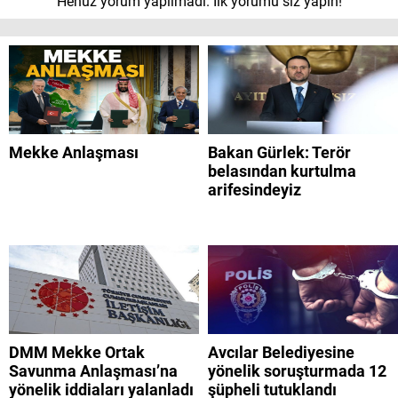
Henüz yorum yapılmadı. İlk yorumu siz yapın!
Mekke Anlaşması
Bakan Gürlek: Terör
belasından kurtulma
arifesindeyiz
DMM Mekke Ortak
Avcılar Belediyesine
Savunma Anlaşması’na
yönelik soruşturmada 12
yönelik iddiaları yalanladı
şüpheli tutuklandı