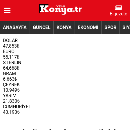
E-gazete
ANASAYFA
GÜNCEL
KONYA
EKONOMİ
SPOR
Sİ
DOLAR
47,853₺
EURO
55,117₺
STERLİN
64,668₺
GRAM
6.663₺
ÇEYREK
10.949₺
YARIM
21.830₺
CUMHURİYET
43.193₺