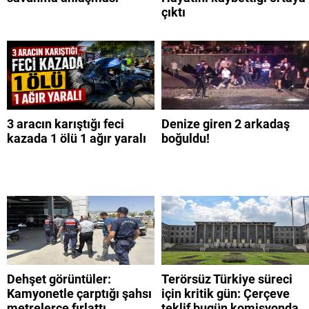
çıktı
3 aracın karıştığı feci
Denize giren 2 arkadaş
kazada 1 ölü 1 ağır yaralı
boğuldu!
Dehşet görüntüler:
Terörsüz Türkiye süreci
Kamyonetle çarptığı şahsı
için kritik gün: Çerçeve
metrelerce fırlattı
teklif bugün komisyonda