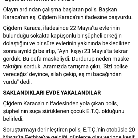
Olayın ardından çalışma başlatan polis, Başkan
Karaca'nın eşi Çiğdem Karaca'nın ifadesine başvurdu.
Çiğdem Karaca, ifadesinde 22 Mayıs'ta evlerinin
bulunduğu sokakta kapüşonlu bir şüpheli erkeğin
dolaştığını ve bir süre evlerinin yakınında bekledikten
sonra ayrıldığı belirtip, "Aynı kişiyi 23 Mayıs'ta tekrar
gördük. Bu defa maskeliydi. Durdurup neden maske
taktığını sorduk. Aramızda tartışma çıktı. 'Sizi polise
vereceğiz' deyince, silah çekip, eşimi bacağından
vurdu" dedi.
SAKLANDIKLARI EVDE YAKALANDILAR
Çiğdem Karaca'nın ifadesinden yola çıkan polis,
şüphelinin suça sürüklenen çocuk E.T.Ç. olduğunu
belirledi.
Soruşturmayı derinleştiren polis, E.T.Ç.'nin otobüsle 20
Mayıs'ta Fethiye'ye geldiği, günlerce olay yerinde keşif