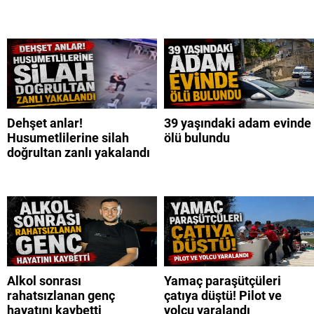
Dehşet anlar!
39 yaşındaki adam evinde
Husumetlilerine silah
ölü bulundu
doğrultan zanlı yakalandı
Alkol sonrası
Yamaç paraşütçüleri
rahatsızlanan genç
çatıya düştü! Pilot ve
hayatını kaybetti
yolcu yaralandı