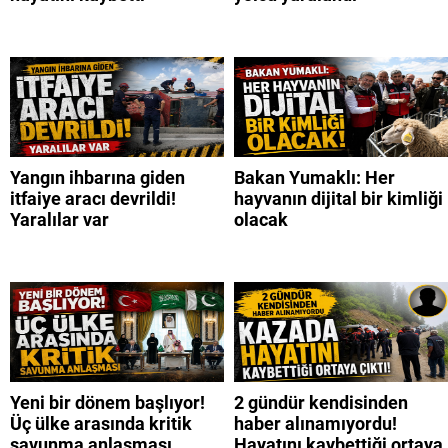
Yangın ihbarına giden
Bakan Yumaklı: Her
itfaiye aracı devrildi!
hayvanın dijital bir kimliği
Yaralılar var
olacak
Yeni bir dönem başlıyor!
2 gündür kendisinden
Üç ülke arasında kritik
haber alınamıyordu!
savunma anlaşması
Hayatını kaybettiği ortaya