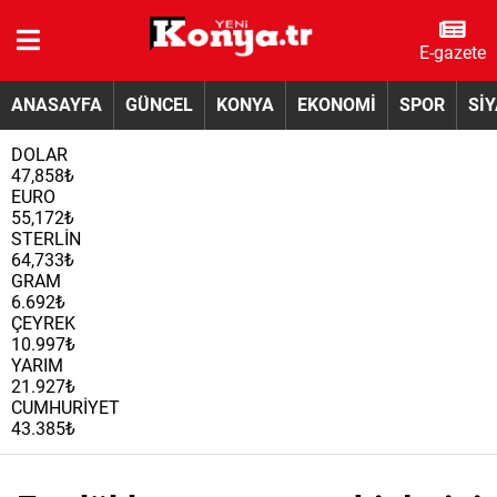
E-gazete
ANASAYFA
GÜNCEL
KONYA
EKONOMİ
SPOR
Sİ
DOLAR
47,858₺
EURO
55,172₺
STERLİN
64,733₺
GRAM
6.692₺
ÇEYREK
10.997₺
YARIM
21.927₺
CUMHURİYET
43.385₺