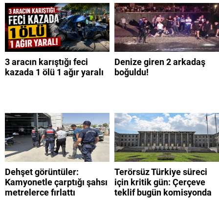
3 aracın karıştığı feci
Denize giren 2 arkadaş
kazada 1 ölü 1 ağır yaralı
boğuldu!
Dehşet görüntüler:
Terörsüz Türkiye süreci
Kamyonetle çarptığı şahsı
için kritik gün: Çerçeve
metrelerce fırlattı
teklif bugün komisyonda