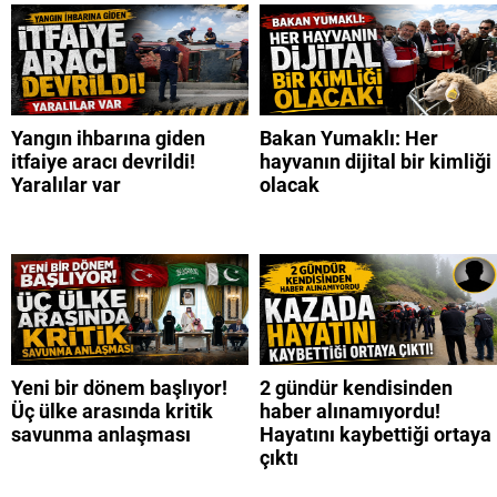
Yangın ihbarına giden
Bakan Yumaklı: Her
itfaiye aracı devrildi!
hayvanın dijital bir kimliği
Yaralılar var
olacak
Yeni bir dönem başlıyor!
2 gündür kendisinden
Üç ülke arasında kritik
haber alınamıyordu!
savunma anlaşması
Hayatını kaybettiği ortaya
çıktı