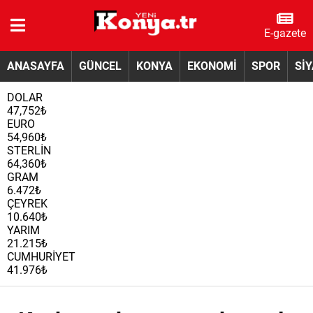
E-gazete
ANASAYFA
GÜNCEL
KONYA
EKONOMİ
SPOR
Sİ
DOLAR
47,752₺
EURO
54,960₺
STERLİN
64,360₺
GRAM
6.472₺
ÇEYREK
10.640₺
YARIM
21.215₺
CUMHURİYET
41.976₺