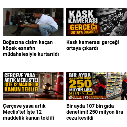
Boğazına cisim kaçan
Kask kamerası gerçeği
köpek esnafın
ortaya çıkardı
müdahalesiyle kurtarıldı
Çerçeve yasa artık
Bir ayda 107 bin gıda
Meclis’te! İşte 12
denetimi! 250 milyon lira
maddelik kanun teklifi
ceza kesildi