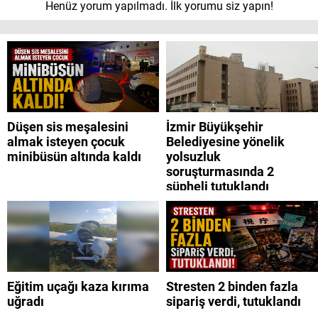
Henüz yorum yapılmadı. İlk yorumu siz yapın!
Düşen sis meşalesini
İzmir Büyükşehir
almak isteyen çocuk
Belediyesine yönelik
minibüsün altında kaldı
yolsuzluk
soruşturmasında 2
şüpheli tutuklandı
Eğitim uçağı kaza kırıma
Stresten 2 binden fazla
uğradı
sipariş verdi, tutuklandı