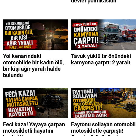
devlet politikasıdır
Yol kenarındaki
Tavuk yüklü tır önündeki
otomobilde bir kadın ölü,
kamyona çarptı: 2 yaralı
bir kişi ağır yaralı halde
bulundu
Feci kaza! Yayaya çarpan
Faytonu sollayan otomobil
motosikletli hayatını
motosikletle çarpıştı!