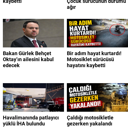
kaybetti
Çocuk sürücünün durumu
ağır
Bakan Gürlek Behçet
Bir adım hayat kurtardı!
Oktay’ın ailesini kabul
Motosiklet sürücüsü
edecek
hayatını kaybetti
Havalimanında patlayıcı
Çaldığı motosikletle
yüklü İHA bulundu
gezerken yakalandı