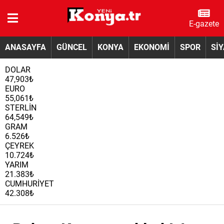
E-gazete
ANASAYFA
GÜNCEL
KONYA
EKONOMİ
SPOR
Sİ
DOLAR
47,903₺
EURO
55,061₺
STERLİN
64,549₺
GRAM
6.526₺
ÇEYREK
10.724₺
YARIM
21.383₺
CUMHURİYET
42.308₺