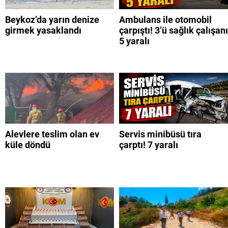
Beykoz’da yarın denize
Ambulans ile otomobil
girmek yasaklandı
çarpıştı! 3’ü sağlık çalışanı
5 yaralı
Alevlere teslim olan ev
Servis minibüsü tıra
küle döndü
çarptı! 7 yaralı