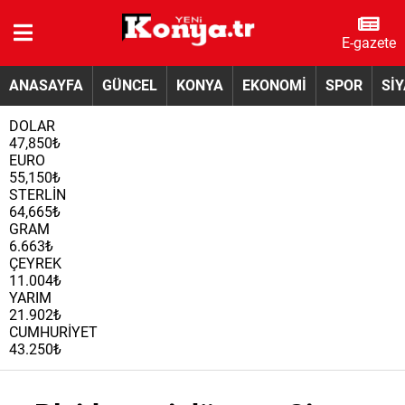
E-gazete
ANASAYFA
GÜNCEL
KONYA
EKONOMİ
SPOR
Sİ
DOLAR
47,850₺
EURO
55,150₺
STERLİN
64,665₺
GRAM
6.663₺
ÇEYREK
11.004₺
YARIM
21.902₺
CUMHURİYET
43.250₺