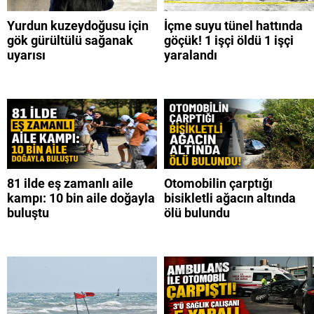
Yurdun kuzeydoğusu için
İçme suyu tünel hattında
gök gürültülü sağanak
göçük! 1 işçi öldü 1 işçi
uyarısı
yaralandı
81 ilde eş zamanlı aile
Otomobilin çarptığı
kampı: 10 bin aile doğayla
bisikletli ağacın altında
buluştu
ölü bulundu